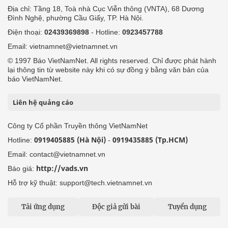
Địa chỉ: Tầng 18, Toà nhà Cục Viễn thông (VNTA), 68 Dương
Đình Nghệ, phường Cầu Giấy, TP. Hà Nội.
Điện thoại:
02439369898
- Hotline:
0923457788
Email: vietnamnet@vietnamnet.vn
© 1997 Báo VietNamNet. All rights reserved. Chỉ được phát hành
lại thông tin từ website này khi có sự đồng ý bằng văn bản của
báo VietNamNet.
Liên hệ quảng cáo
Công ty Cổ phần Truyền thông VietNamNet
0919405885 (Hà Nội)
0919435885 (Tp.HCM)
Hotline:
-
Email: contact@vietnamnet.vn
http://vads.vn
Báo giá:
Hỗ trợ kỹ thuật: support@tech.vietnamnet.vn
Tải ứng dụng
Độc giả gửi bài
Tuyển dụng