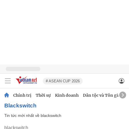
# ASEAN CUP 2026
Chính trị
Thời sự
Kinh doanh
Dân tộc và Tôn giáo
blackswitch
Tin tức mới nhất về
blackswitch
blackswitch