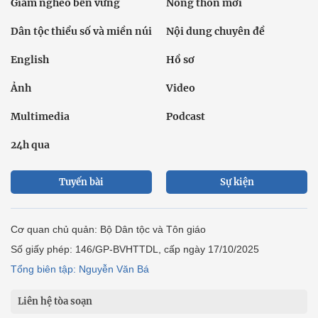
Giảm nghèo bền vững
Nông thôn mới
Dân tộc thiểu số và miền núi
Nội dung chuyên đề
English
Hồ sơ
Ảnh
Video
Multimedia
Podcast
24h qua
Tuyến bài
Sự kiện
Cơ quan chủ quản: Bộ Dân tộc và Tôn giáo
Số giấy phép: 146/GP-BVHTTDL, cấp ngày 17/10/2025
Tổng biên tập: Nguyễn Văn Bá
Liên hệ tòa soạn