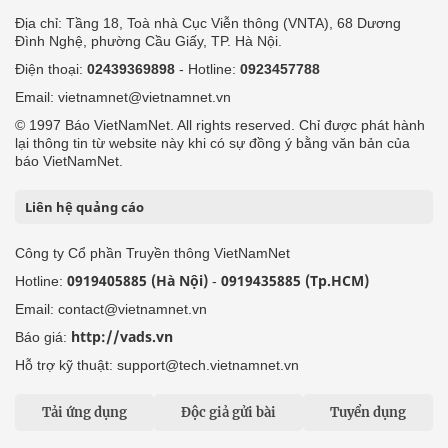
Địa chỉ: Tầng 18, Toà nhà Cục Viễn thông (VNTA), 68 Dương
Đình Nghệ, phường Cầu Giấy, TP. Hà Nội.
Điện thoại:
02439369898
- Hotline:
0923457788
Email: vietnamnet@vietnamnet.vn
© 1997 Báo VietNamNet. All rights reserved. Chỉ được phát hành
lại thông tin từ website này khi có sự đồng ý bằng văn bản của
báo VietNamNet.
Liên hệ quảng cáo
Công ty Cổ phần Truyền thông VietNamNet
0919405885 (Hà Nội)
0919435885 (Tp.HCM)
Hotline:
-
Email: contact@vietnamnet.vn
http://vads.vn
Báo giá:
Hỗ trợ kỹ thuật: support@tech.vietnamnet.vn
Tải ứng dụng
Độc giả gửi bài
Tuyển dụng