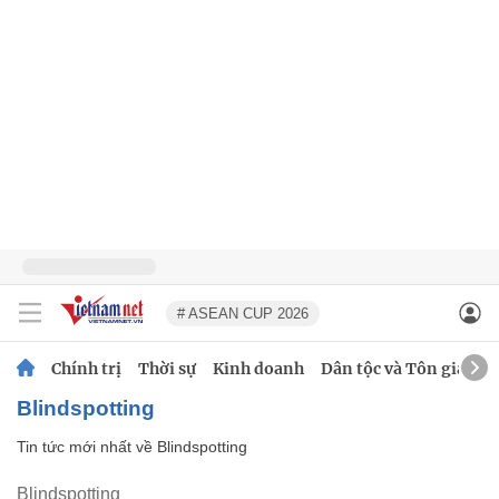
# ASEAN CUP 2026
Chính trị
Thời sự
Kinh doanh
Dân tộc và Tôn giáo
Blindspotting
Tin tức mới nhất về
Blindspotting
Blindspotting