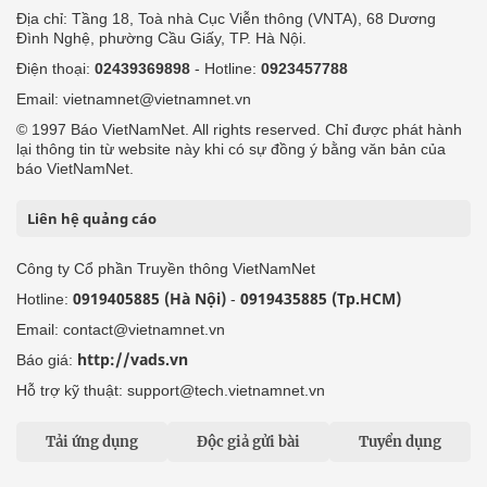
Địa chỉ: Tầng 18, Toà nhà Cục Viễn thông (VNTA), 68 Dương
Đình Nghệ, phường Cầu Giấy, TP. Hà Nội.
Điện thoại:
02439369898
- Hotline:
0923457788
Email: vietnamnet@vietnamnet.vn
© 1997 Báo VietNamNet. All rights reserved. Chỉ được phát hành
lại thông tin từ website này khi có sự đồng ý bằng văn bản của
báo VietNamNet.
Liên hệ quảng cáo
Công ty Cổ phần Truyền thông VietNamNet
0919405885 (Hà Nội)
0919435885 (Tp.HCM)
Hotline:
-
Email: contact@vietnamnet.vn
http://vads.vn
Báo giá:
Hỗ trợ kỹ thuật: support@tech.vietnamnet.vn
Tải ứng dụng
Độc giả gửi bài
Tuyển dụng