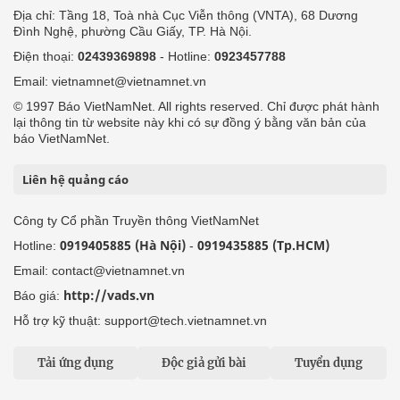
Địa chỉ: Tầng 18, Toà nhà Cục Viễn thông (VNTA), 68 Dương
Đình Nghệ, phường Cầu Giấy, TP. Hà Nội.
Điện thoại:
02439369898
- Hotline:
0923457788
Email: vietnamnet@vietnamnet.vn
© 1997 Báo VietNamNet. All rights reserved. Chỉ được phát hành
lại thông tin từ website này khi có sự đồng ý bằng văn bản của
báo VietNamNet.
Liên hệ quảng cáo
Công ty Cổ phần Truyền thông VietNamNet
0919405885 (Hà Nội)
0919435885 (Tp.HCM)
Hotline:
-
Email: contact@vietnamnet.vn
http://vads.vn
Báo giá:
Hỗ trợ kỹ thuật: support@tech.vietnamnet.vn
Tải ứng dụng
Độc giả gửi bài
Tuyển dụng