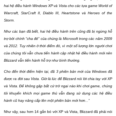
hai hệ điều hành Windows XP và Vista cho các tựa game World of
Warcraft, StarCraft II, Diablo III, Heartstone và Heroes of the
Storm.
Như các bạn đã biết, hai hệ điều hành trên cũng đã bị ngừng hỗ
trợ bởi chính “cha đẻ” của chúng là Microsoft trong các năm 2009
và 2012. Tuy nhiên ở thời điểm đó, vì một số lượng lớn người chơi
của chúng tôi vẫn chưa tiến hành cập nhật hệ điều hành mới nên
Blizzard vẫn tiến hành hỗ trợ như bình thường.
Cho đến thời điểm hiện tại, đã 3 phiên bản mới của Windows đã
được ra đời sau Vista. Giờ là lúc để Blizzard nói lời chia tay với XP
và Vista. Để không gặp bất cứ trở ngại nào khi chơi game, chúng
tôi khuyến khích mọi game thủ vẫn đang sử dụng các hệ điều
hành cũ hay nâng cấp lên một phiên bản mới hơn...”
Như vậy, sau hơn 14 gắn bó với XP và Vista, Blizzard đã phải nói