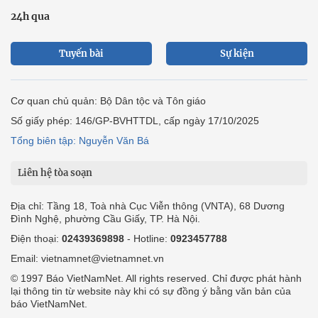
24h qua
Tuyến bài
Sự kiện
Cơ quan chủ quản: Bộ Dân tộc và Tôn giáo
Số giấy phép: 146/GP-BVHTTDL, cấp ngày 17/10/2025
Tổng biên tập: Nguyễn Văn Bá
Liên hệ tòa soạn
Địa chỉ: Tầng 18, Toà nhà Cục Viễn thông (VNTA), 68 Dương
Đình Nghệ, phường Cầu Giấy, TP. Hà Nội.
Điện thoại:
02439369898
- Hotline:
0923457788
Email: vietnamnet@vietnamnet.vn
© 1997 Báo VietNamNet. All rights reserved. Chỉ được phát hành
lại thông tin từ website này khi có sự đồng ý bằng văn bản của
báo VietNamNet.