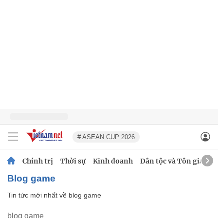
# ASEAN CUP 2026
Chính trị
Thời sự
Kinh doanh
Dân tộc và Tôn giáo
blog game
Tin tức mới nhất về
blog game
blog game