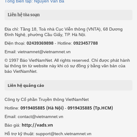
Tổng biên tập: Nguyễn Văn Bá
Liên hệ tòa soạn
Địa chỉ: Tầng 18, Toà nhà Cục Viễn thông (VNTA), 68 Dương
Đình Nghệ, phường Cầu Giấy, TP. Hà Nội.
Điện thoại:
02439369898
- Hotline:
0923457788
Email: vietnamnet@vietnamnet.vn
© 1997 Báo VietNamNet. All rights reserved. Chỉ được phát hành
lại thông tin từ website này khi có sự đồng ý bằng văn bản của
báo VietNamNet.
Liên hệ quảng cáo
Công ty Cổ phần Truyền thông VietNamNet
0919405885 (Hà Nội)
0919435885 (Tp.HCM)
Hotline:
-
Email: contact@vietnamnet.vn
http://vads.vn
Báo giá:
Hỗ trợ kỹ thuật: support@tech.vietnamnet.vn