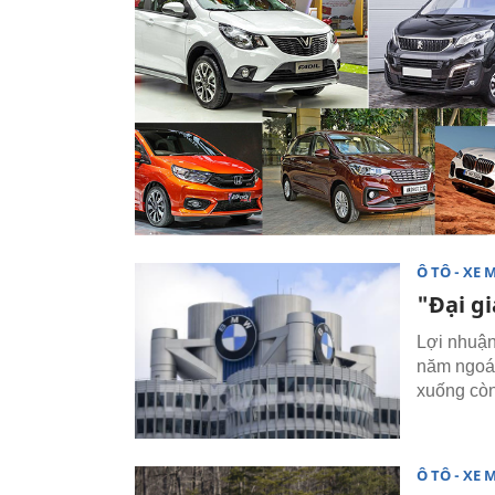
Ô TÔ - XE 
"Đại g
Lợi nhuận
năm ngoái
xuống còn 
Ô TÔ - XE 