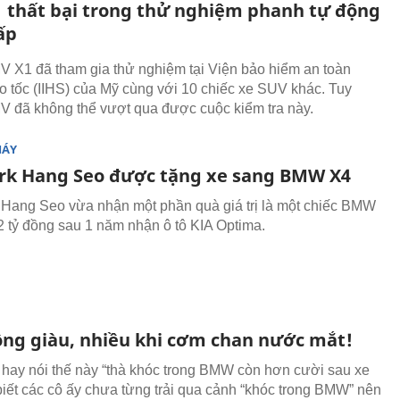
 thất bại trong thử nghiệm phanh tự động
ấp
 X1 đã tham gia thử nghiệm tại Viện bảo hiểm an toàn
 tốc (IIHS) của Mỹ cùng với 10 chiếc xe SUV khác. Tuy
V đã không thể vượt qua được cuộc kiểm tra này.
MÁY
rk Hang Seo được tặng xe sang BMW X4
Hang Seo vừa nhận một phần quà giá trị là một chiếc BMW
 2 tỷ đồng sau 1 năm nhận ô tô KIA Optima.
ồng giàu, nhiều khi cơm chan nước mắt!
ẻ hay nói thế này “thà khóc trong BMW còn hơn cười sau xe
 biết các cô ấy chưa từng trải qua cảnh “khóc trong BMW” nên