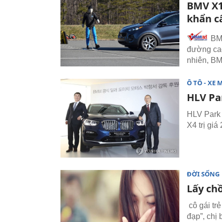
BMV X1
khẩn c
BMV
đường cao
nhiên, BM
Ô TÔ - XE 
HLV Pa
HLV Park 
X4 trị giá
ĐỜI SỐNG
Lấy ch
cô gái tr
đạp”, chị