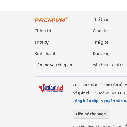
Thể thao
Chính trị
Giáo dục
Thời sự
Thế giới
Kinh doanh
Đời sống
Dân tộc và Tôn giáo
Văn hóa - Giải trí
Cơ quan chủ quản: Bộ Dân tộc v
Số giấy phép: 146/GP-BVHTTDL,
Tổng biên tập: Nguyễn Văn B
Liên hệ tòa soạn
Địa chỉ: Tầng 18, Toà nhà Cục 