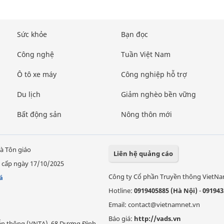
Sức khỏe
Bạn đọc
Công nghệ
Tuần Việt Nam
Ô tô xe máy
Công nghiệp hỗ trợ
Du lịch
Giảm nghèo bền vững
Bất động sản
Nông thôn mới
à Tôn giáo
Liên hệ quảng cáo
 cấp ngày 17/10/2025
Công ty Cổ phần Truyền thông VietN
á
Hotline:
0919405885 (Hà Nội)
-
091943
Email: contact@vietnamnet.vn
Báo giá:
http://vads.vn
Viễn thông (VNTA), 68 Dương Đình