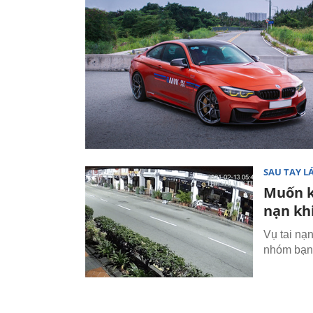
SAU TAY LÁ
Muốn k
nạn kh
Vụ tai nạ
nhóm bạn 