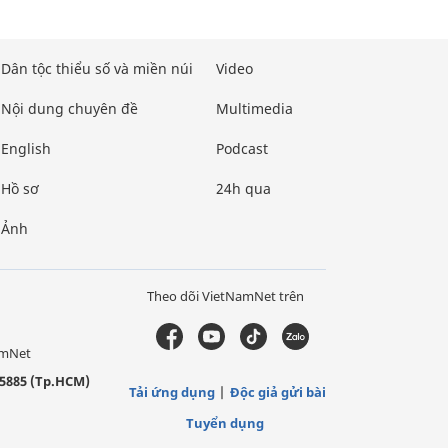
Dân tộc thiểu số và miền núi
Video
Nội dung chuyên đề
Multimedia
English
Podcast
Hồ sơ
24h qua
Ảnh
Theo dõi VietNamNet trên
amNet
5885 (Tp.HCM)
Tải ứng dụng
Độc giả gửi bài
Tuyển dụng