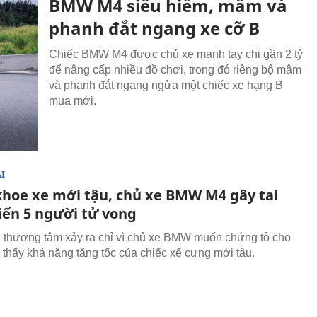
BMW M4 siêu hiếm, mâm và
phanh đắt ngang xe cỡ B
Chiếc BMW M4 được chủ xe mạnh tay chi gần 2 tỷ
để nâng cấp nhiều đồ chơi, trong đó riêng bộ mâm
và phanh đắt ngang ngửa một chiếc xe hạng B
mua mới.
I
hoe xe mới tậu, chủ xe BMW M4 gây tai
iến 5 người tử vong
n thương tâm xảy ra chỉ vì chủ xe BMW muốn chứng tỏ cho
thấy khả năng tăng tốc của chiếc xế cưng mới tậu.