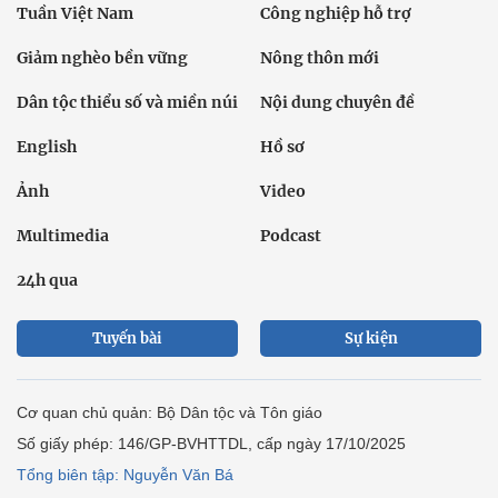
Tuần Việt Nam
Công nghiệp hỗ trợ
Giảm nghèo bền vững
Nông thôn mới
Dân tộc thiểu số và miền núi
Nội dung chuyên đề
English
Hồ sơ
Ảnh
Video
Multimedia
Podcast
24h qua
Tuyến bài
Sự kiện
Cơ quan chủ quản: Bộ Dân tộc và Tôn giáo
Số giấy phép: 146/GP-BVHTTDL, cấp ngày 17/10/2025
Tổng biên tập: Nguyễn Văn Bá