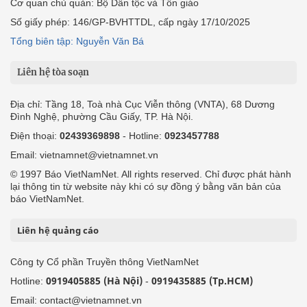
Cơ quan chủ quản: Bộ Dân tộc và Tôn giáo
Số giấy phép: 146/GP-BVHTTDL, cấp ngày 17/10/2025
Tổng biên tập: Nguyễn Văn Bá
Liên hệ tòa soạn
Địa chỉ: Tầng 18, Toà nhà Cục Viễn thông (VNTA), 68 Dương
Đình Nghệ, phường Cầu Giấy, TP. Hà Nội.
Điện thoại:
02439369898
- Hotline:
0923457788
Email: vietnamnet@vietnamnet.vn
© 1997 Báo VietNamNet. All rights reserved. Chỉ được phát hành
lại thông tin từ website này khi có sự đồng ý bằng văn bản của
báo VietNamNet.
Liên hệ quảng cáo
Công ty Cổ phần Truyền thông VietNamNet
0919405885 (Hà Nội)
0919435885 (Tp.HCM)
Hotline:
-
Email: contact@vietnamnet.vn