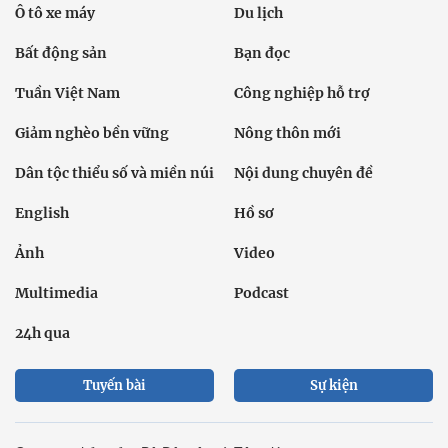
Ô tô xe máy
Du lịch
Bất động sản
Bạn đọc
Tuần Việt Nam
Công nghiệp hỗ trợ
Giảm nghèo bền vững
Nông thôn mới
Dân tộc thiểu số và miền núi
Nội dung chuyên đề
English
Hồ sơ
Ảnh
Video
Multimedia
Podcast
24h qua
Tuyến bài
Sự kiện