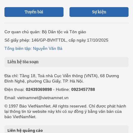
Tuyến bài
Sự kiện
Cơ quan chủ quản: Bộ Dân tộc và Tôn giáo
Số giấy phép: 146/GP-BVHTTDL, cấp ngày 17/10/2025
Tổng biên tập: Nguyễn Văn Bá
Liên hệ tòa soạn
Địa chỉ: Tầng 18, Toà nhà Cục Viễn thông (VNTA), 68 Dương
Đình Nghệ, phường Cầu Giấy, TP. Hà Nội.
Điện thoại:
02439369898
- Hotline:
0923457788
Email: vietnamnet@vietnamnet.vn
© 1997 Báo VietNamNet. All rights reserved. Chỉ được phát hành
lại thông tin từ website này khi có sự đồng ý bằng văn bản của
báo VietNamNet.
Liên hệ quảng cáo