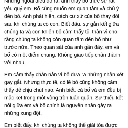
Nhưng ngoài điều đó ra, anh thấy bố thực sự rất
yêu quý em. Bố cũng muốn em quan tâm và chú ý
đến bố. Anh phát hiện, cách cư xử của bố thay đổi
sau khi chúng ta có con. Biết đâu, sự gắn kết giữa
chúng ta và con khiến bố cảm thấy tủi thân vì cho
rằng chúng ta không còn quan tâm đến bố như
trước nữa. Theo quan sát của anh gần đây, em và
bố có một điểm chung: Không giao tiếp chân thành
với nhau.
Em cảm thấy chán nản vì bố đưa ra những nhận xét
gay gắt. Nhưng thực tế, có lẽ bố cũng không cảm
thấy dễ chịu chút nào. Anh biết, cả bố và em đều bị
mắc kẹt trong một vòng tròn luẩn quẩn. Sự thiếu kết
nối giữa em và bố chính là nguyên nhân gây ra
những xung đột.
Em biết đấy, khi chúng ta không thể giải tỏa được