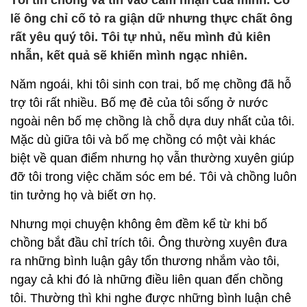
Tôi tin chồng và tin vào cảm nhận của mình. Có
lẽ ông chỉ cố tỏ ra giận dữ nhưng thực chất ông
rất yêu quý tôi. Tôi tự nhủ, nếu mình đủ kiên
nhẫn, kết quả sẽ khiến mình ngạc nhiên.
Năm ngoái, khi tôi sinh con trai, bố mẹ chồng đã hỗ
trợ tôi rất nhiều. Bố mẹ đẻ của tôi sống ở nước
ngoài nên bố mẹ chồng là chỗ dựa duy nhất của tôi.
Mặc dù giữa tôi và bố mẹ chồng có một vài khác
biệt về quan điểm nhưng họ vẫn thường xuyên giúp
đỡ tôi trong việc chăm sóc em bé. Tôi và chồng luôn
tin tưởng họ và biết ơn họ.
Nhưng mọi chuyện không êm đềm kể từ khi bố
chồng bắt đầu chỉ trích tôi. Ông thường xuyên đưa
ra những bình luận gây tổn thương nhắm vào tôi,
ngay cả khi đó là những điều liên quan đến chồng
tôi. Thường thì khi nghe được những bình luận chê