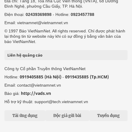
Địa chỉ: Tầng 18, Toà nhà Cục Viễn thông (VNTA), 68 Dương
Đình Nghệ, phường Cầu Giấy, TP. Hà Nội.
Điện thoại:
02439369898
- Hotline:
0923457788
Email: vietnamnet@vietnamnet.vn
© 1997 Báo VietNamNet. All rights reserved. Chỉ được phát hành
lại thông tin từ website này khi có sự đồng ý bằng văn bản của
báo VietNamNet.
Liên hệ quảng cáo
Công ty Cổ phần Truyền thông VietNamNet
0919405885 (Hà Nội)
0919435885 (Tp.HCM)
Hotline:
-
Email: contact@vietnamnet.vn
http://vads.vn
Báo giá:
Hỗ trợ kỹ thuật: support@tech.vietnamnet.vn
Tải ứng dụng
Độc giả gửi bài
Tuyển dụng