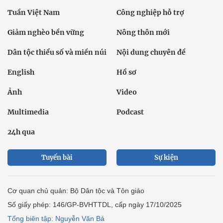
Tuần Việt Nam
Công nghiệp hỗ trợ
Giảm nghèo bền vững
Nông thôn mới
Dân tộc thiểu số và miền núi
Nội dung chuyên đề
English
Hồ sơ
Ảnh
Video
Multimedia
Podcast
24h qua
Tuyến bài
Sự kiện
Cơ quan chủ quản: Bộ Dân tộc và Tôn giáo
Số giấy phép: 146/GP-BVHTTDL, cấp ngày 17/10/2025
Tổng biên tập: Nguyễn Văn Bá