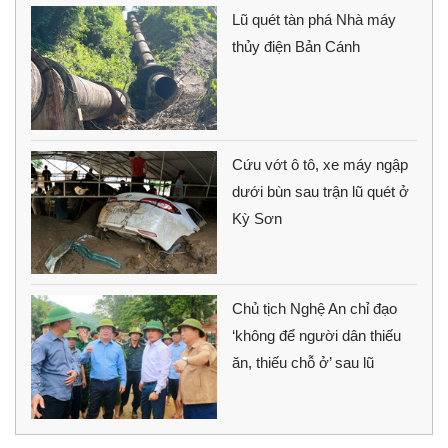
Lũ quét tàn phá Nhà máy
thủy điện Bản Cánh
Cứu vớt ô tô, xe máy ngập
dưới bùn sau trận lũ quét ở
Kỳ Sơn
Chủ tịch Nghệ An chỉ đạo
‘không để người dân thiếu
ăn, thiếu chỗ ở’ sau lũ