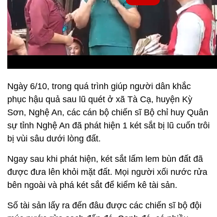
Ngày 6/10, trong quá trình giúp người dân khắc
phục hậu quả sau lũ quét ở xã Tà Cạ, huyện Kỳ
Sơn, Nghệ An, các cán bộ chiến sĩ Bộ chỉ huy Quân
sự tỉnh Nghệ An đã phát hiện 1 két sắt bị lũ cuốn trôi
bị vùi sâu dưới lòng đất.
Ngay sau khi phát hiện, két sắt lấm lem bùn đất đã
được đưa lên khỏi mặt đất. Mọi người xối nước rửa
bên ngoài và phá két sắt để kiểm kê tài sản.
Số tài sản lấy ra đến đâu được các chiến sĩ bộ đội