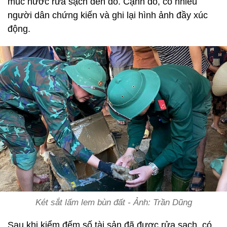
múc nước rửa sạch đến đó. Cạnh đó, có nhiều
người dân chứng kiến và ghi lại hình ảnh đầy xúc
động.
Két sắt lấm lem bùn đất - Ảnh: Trần Dũng
Sau khi kiểm đếm số tài sản đã được rửa sạch, có