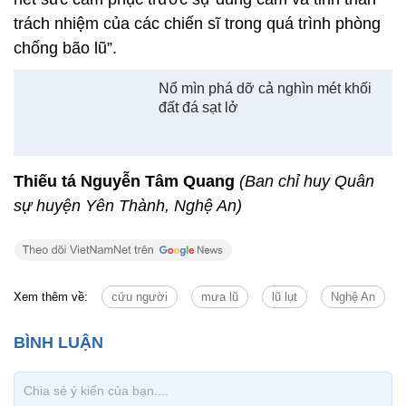
Ông Nguyễn Đại Minh - Bí thư Đảng ủy xã Khánh
Thành cảm kích cho biết: “Trận lũ lụt vừa qua, nước
dâng nhanh khiến người dân trở tay không kịp.
Nhiều gia đình bị ngập sâu.
Rất may trong lúc người dân ở các xóm gặp nguy
hiểm về tính mạng, thiếu cái ăn, đồ uống đã có cán
bộ, chiến sĩ Ban CHQS huyện đến ứng cứu, giúp
đỡ kịp thời. Cấp ủy, chính quyền và nhân dân đều
hết sức cảm phục trước sự dũng cảm và tinh thần
trách nhiệm của các chiến sĩ trong quá trình phòng
chống bão lũ”.
Nổ mìn phá dỡ cả nghìn mét khối
đất đá sạt lở