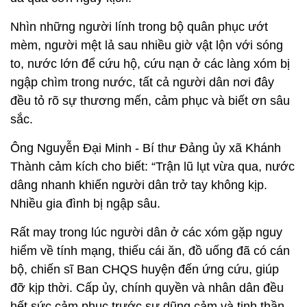
Trung tá Phan Hoàng Lân, trợ lý Quân lực Ban Chỉ huy Quân sự h
Yên Thành (Nghệ An) cõng dân vượt lũ
Gió lúc này thổi ngược rất mạnh, ca nô chòng
chành trong đợt sóng dữ. Sau gần hai tiếng đồng hồ
quần với “giặc thủy”, cuối cùng chiếc ca nô cũng tới
đích. Có được bình khí ô xy kịp thời gian, cụ Thân
đã qua cơn nguy kịch.
Nhìn những người lính trong bộ quân phục ướt
mèm, người mệt lả sau nhiều giờ vật lộn với sóng
to, nước lớn để cứu hộ, cứu nạn ở các làng xóm bị
ngập chìm trong nước, tất cả người dân nơi đây
đều tỏ rõ sự thương mến, cảm phục và biết ơn sâu
sắc.