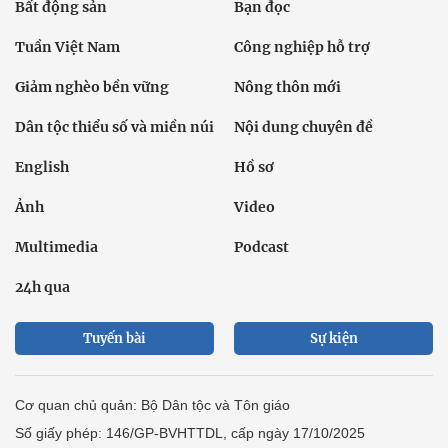
Thời sự
Kinh doanh
Dân tộc và Tôn giáo
Thể thao
Giáo dục
Thế giới
Đời sống
Văn hóa - Giải trí
Sức khỏe
Công nghệ
Ô tô xe máy
Du lịch
Bất động sản
Bạn đọc
Tuần Việt Nam
Công nghiệp hỗ trợ
Giảm nghèo bền vững
Nông thôn mới
Dân tộc thiểu số và miền núi
Nội dung chuyên đề
English
Hồ sơ