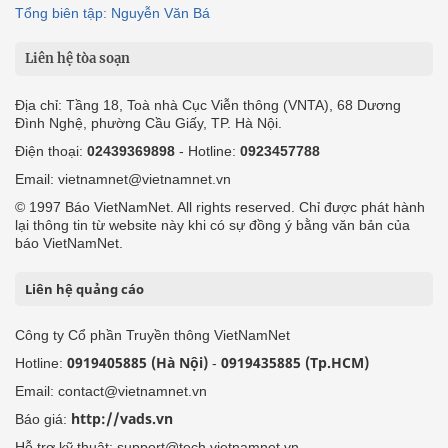
Ảnh
Video
Multimedia
Podcast
24h qua
Tuyến bài
Sự kiện
Cơ quan chủ quản: Bộ Dân tộc và Tôn giáo
Số giấy phép: 146/GP-BVHTTDL, cấp ngày 17/10/2025
Tổng biên tập: Nguyễn Văn Bá
Liên hệ tòa soạn
Địa chỉ: Tầng 18, Toà nhà Cục Viễn thông (VNTA), 68 Dương
Đình Nghệ, phường Cầu Giấy, TP. Hà Nội.
Điện thoại:
02439369898
- Hotline:
0923457788
Email: vietnamnet@vietnamnet.vn