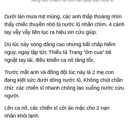
đang làm nhiệm vụ cứu nạn giúp dân vượt lũ
Dưới làn mưa mịt mùng, các anh thấp thoáng nhìn
thấy chiếc thuyền nhỏ bị nước lũ nhấn chìm, 4 cánh
tay vẫy vẫy liên tục ra hiệu xin cứu giúp.
Dù lúc này sóng dâng cao nhưng bất chấp hiểm
nguy, ngay lập tức Thiếu tá Trang “ôm cua” bẻ
ngoặt tay lái, điều khiển ca nô tăng tốc.
Trước mắt anh và đồng đội lúc này là 2 mẹ con
đang kiệt sức dưới dòng nước lũ. Không chút chần
chừ, các chiến sĩ nhanh chóng lao xuống nước cứu
người.
Lên ca nô, các chiến sĩ cởi áo mặc cho 2 nạn
nhân khỏi lạnh.