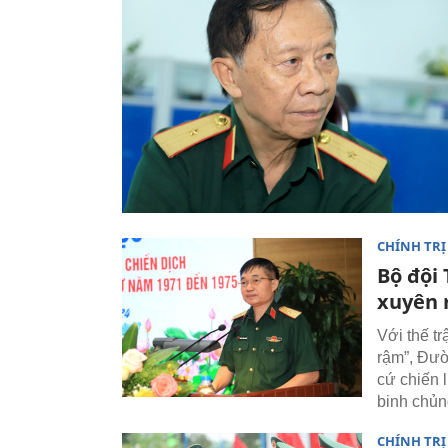
CHÍNH TRỊ
Bộ đội
xuyên 
Với thế t
rậm”, Đườ
cứ chiến 
binh chủng
CHÍNH TRỊ