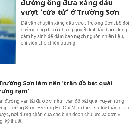
đường ống đưa xăng dầu
vượt 'cửa tử' ở Trường Sơn
Để vận chuyển xăng dầu vượt Trường Sơn, bộ đội
đường ống đã có những quyết định táo bạo, dũng
cảm hy sinh để đảm bảo mạch nguồn nhiên liệu,
chi viện cho chiến trường.
 Trường Sơn làm nên ‘trận đồ bát quái
rừng rậm'
rận đường vận tải được ví như “trận đồ bát quái xuyên rừng
ng Trường Sơn - Đường Hồ Chí Minh thực sự trở thành căn
lược, nơi đứng chân của các binh đoàn chủ lực và đơn vị
, kỹ thuật.