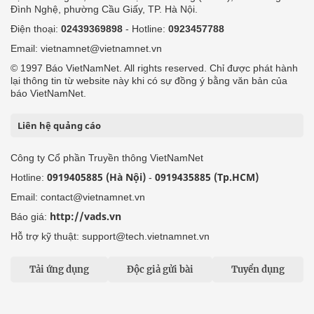
Đình Nghệ, phường Cầu Giấy, TP. Hà Nội.
Điện thoại:
02439369898
- Hotline:
0923457788
Email: vietnamnet@vietnamnet.vn
© 1997 Báo VietNamNet. All rights reserved. Chỉ được phát hành
lại thông tin từ website này khi có sự đồng ý bằng văn bản của
báo VietNamNet.
Liên hệ quảng cáo
Công ty Cổ phần Truyền thông VietNamNet
0919405885 (Hà Nội)
0919435885 (Tp.HCM)
Hotline:
-
Email: contact@vietnamnet.vn
http://vads.vn
Báo giá:
Hỗ trợ kỹ thuật: support@tech.vietnamnet.vn
Tải ứng dụng
Độc giả gửi bài
Tuyển dụng