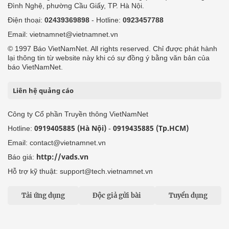
Đình Nghệ, phường Cầu Giấy, TP. Hà Nội.
Điện thoại:
02439369898
- Hotline:
0923457788
Email: vietnamnet@vietnamnet.vn
© 1997 Báo VietNamNet. All rights reserved. Chỉ được phát hành
lại thông tin từ website này khi có sự đồng ý bằng văn bản của
báo VietNamNet.
Liên hệ quảng cáo
Công ty Cổ phần Truyền thông VietNamNet
0919405885 (Hà Nội)
0919435885 (Tp.HCM)
Hotline:
-
Email: contact@vietnamnet.vn
http://vads.vn
Báo giá:
Hỗ trợ kỹ thuật: support@tech.vietnamnet.vn
Tải ứng dụng
Độc giả gửi bài
Tuyển dụng