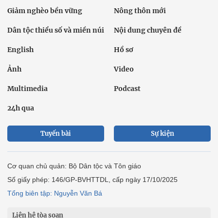
Giảm nghèo bền vững
Nông thôn mới
Dân tộc thiểu số và miền núi
Nội dung chuyên đề
English
Hồ sơ
Ảnh
Video
Multimedia
Podcast
24h qua
Tuyến bài
Sự kiện
Cơ quan chủ quản: Bộ Dân tộc và Tôn giáo
Số giấy phép: 146/GP-BVHTTDL, cấp ngày 17/10/2025
Tổng biên tập: Nguyễn Văn Bá
Liên hệ tòa soạn