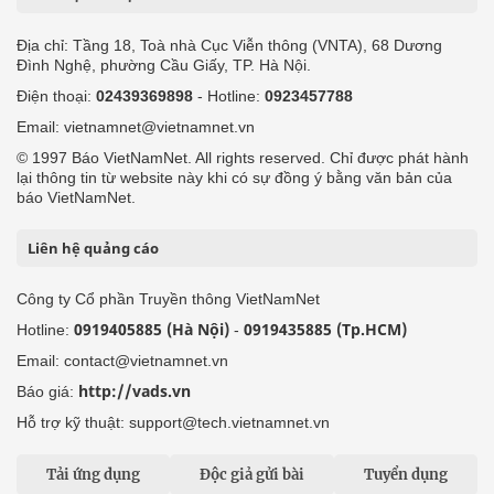
Địa chỉ: Tầng 18, Toà nhà Cục Viễn thông (VNTA), 68 Dương
Đình Nghệ, phường Cầu Giấy, TP. Hà Nội.
Điện thoại:
02439369898
- Hotline:
0923457788
Email: vietnamnet@vietnamnet.vn
© 1997 Báo VietNamNet. All rights reserved. Chỉ được phát hành
lại thông tin từ website này khi có sự đồng ý bằng văn bản của
báo VietNamNet.
Liên hệ quảng cáo
Công ty Cổ phần Truyền thông VietNamNet
0919405885 (Hà Nội)
0919435885 (Tp.HCM)
Hotline:
-
Email: contact@vietnamnet.vn
http://vads.vn
Báo giá:
Hỗ trợ kỹ thuật: support@tech.vietnamnet.vn
Tải ứng dụng
Độc giả gửi bài
Tuyển dụng