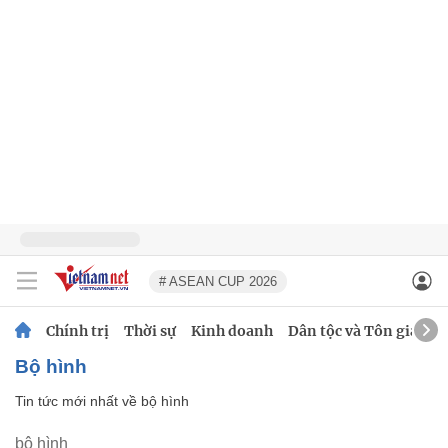
# ASEAN CUP 2026
Chính trị
Thời sự
Kinh doanh
Dân tộc và Tôn giáo
bộ hình
Tin tức mới nhất về
bộ hình
bộ hình