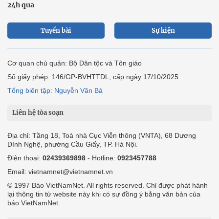
24h qua
Tuyến bài
Sự kiện
Cơ quan chủ quản: Bộ Dân tộc và Tôn giáo
Số giấy phép: 146/GP-BVHTTDL, cấp ngày 17/10/2025
Tổng biên tập: Nguyễn Văn Bá
Liên hệ tòa soạn
Địa chỉ: Tầng 18, Toà nhà Cục Viễn thông (VNTA), 68 Dương
Đình Nghệ, phường Cầu Giấy, TP. Hà Nội.
Điện thoại:
02439369898
- Hotline:
0923457788
Email: vietnamnet@vietnamnet.vn
© 1997 Báo VietNamNet. All rights reserved. Chỉ được phát hành
lại thông tin từ website này khi có sự đồng ý bằng văn bản của
báo VietNamNet.