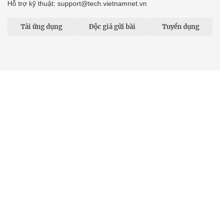
Hỗ trợ kỹ thuật: support@tech.vietnamnet.vn
Tải ứng dụng
Độc giả gửi bài
Tuyển dụng