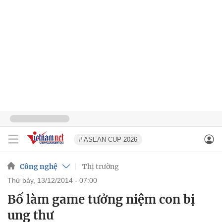
# ASEAN CUP 2026
Công nghệ
Thị trường
thứ bảy, 13/12/2014 - 07:00
Bố làm game tưởng niệm con bị
ung thư