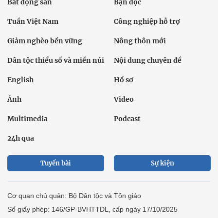
Bất động sản
Bạn đọc
Tuần Việt Nam
Công nghiệp hỗ trợ
Giảm nghèo bền vững
Nông thôn mới
Dân tộc thiểu số và miền núi
Nội dung chuyên đề
English
Hồ sơ
Ảnh
Video
Multimedia
Podcast
24h qua
Tuyến bài
Sự kiện
Cơ quan chủ quản: Bộ Dân tộc và Tôn giáo
Số giấy phép: 146/GP-BVHTTDL, cấp ngày 17/10/2025