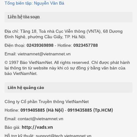
Tổng biên tập: Nguyễn Văn Bá
Liên hệ tòa soạn
Địa chỉ: Tầng 18, Toà nhà Cục Viễn thông (VNTA), 68 Dương
Đình Nghệ, phường Cầu Giấy, TP. Hà Nội.
Điện thoại:
02439369898
- Hotline:
0923457788
Email: vietnamnet@vietnamnet.vn
© 1997 Báo VietNamNet. All rights reserved. Chỉ được phát hành
lại thông tin từ website này khi có sự đồng ý bằng văn bản của
báo VietNamNet.
Liên hệ quảng cáo
Công ty Cổ phần Truyền thông VietNamNet
0919405885 (Hà Nội)
0919435885 (Tp.HCM)
Hotline:
-
Email: contact@vietnamnet.vn
http://vads.vn
Báo giá:
Hỗ trợ kỹ thuật: support@tech.vietnamnet.vn