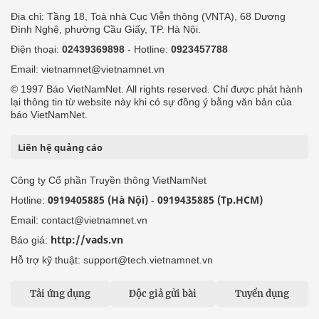
Địa chỉ: Tầng 18, Toà nhà Cục Viễn thông (VNTA), 68 Dương
Đình Nghệ, phường Cầu Giấy, TP. Hà Nội.
Điện thoại:
02439369898
- Hotline:
0923457788
Email: vietnamnet@vietnamnet.vn
© 1997 Báo VietNamNet. All rights reserved. Chỉ được phát hành
lại thông tin từ website này khi có sự đồng ý bằng văn bản của
báo VietNamNet.
Liên hệ quảng cáo
Công ty Cổ phần Truyền thông VietNamNet
0919405885 (Hà Nội)
0919435885 (Tp.HCM)
Hotline:
-
Email: contact@vietnamnet.vn
http://vads.vn
Báo giá:
Hỗ trợ kỹ thuật: support@tech.vietnamnet.vn
Tải ứng dụng
Độc giả gửi bài
Tuyển dụng