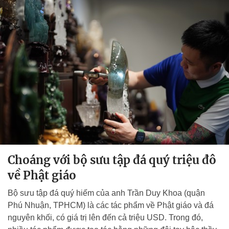
Choáng với bộ sưu tập đá quý triệu đô
về Phật giáo
Bộ sưu tập đá quý hiếm của anh Trần Duy Khoa (quận
Phú Nhuận, TPHCM) là các tác phẩm về Phật giáo và đá
nguyên khối, có giá trị lên đến cả triệu USD. Trong đó,