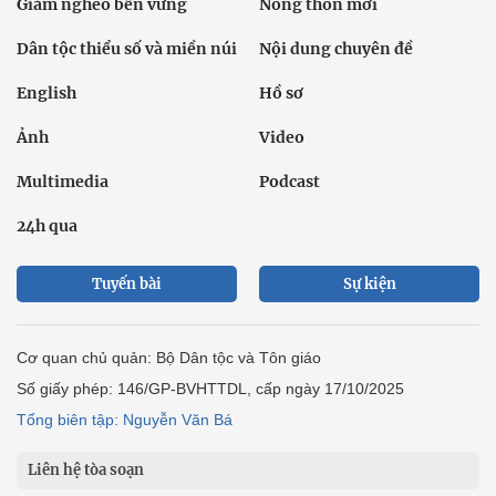
Giảm nghèo bền vững
Nông thôn mới
Dân tộc thiểu số và miền núi
Nội dung chuyên đề
English
Hồ sơ
Ảnh
Video
Multimedia
Podcast
24h qua
Tuyến bài
Sự kiện
Cơ quan chủ quản: Bộ Dân tộc và Tôn giáo
Số giấy phép: 146/GP-BVHTTDL, cấp ngày 17/10/2025
Tổng biên tập: Nguyễn Văn Bá
Liên hệ tòa soạn