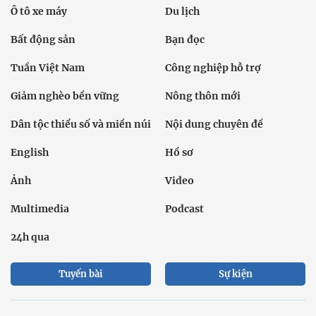
Ô tô xe máy
Du lịch
Bất động sản
Bạn đọc
Tuần Việt Nam
Công nghiệp hỗ trợ
Giảm nghèo bền vững
Nông thôn mới
Dân tộc thiểu số và miền núi
Nội dung chuyên đề
English
Hồ sơ
Ảnh
Video
Multimedia
Podcast
24h qua
Tuyến bài
Sự kiện