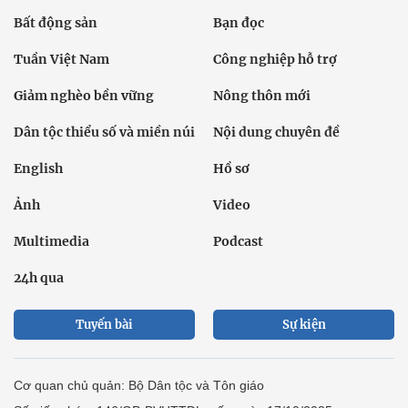
Bất động sản
Bạn đọc
Tuần Việt Nam
Công nghiệp hỗ trợ
Giảm nghèo bền vững
Nông thôn mới
Dân tộc thiểu số và miền núi
Nội dung chuyên đề
English
Hồ sơ
Ảnh
Video
Multimedia
Podcast
24h qua
Tuyến bài
Sự kiện
Cơ quan chủ quản: Bộ Dân tộc và Tôn giáo