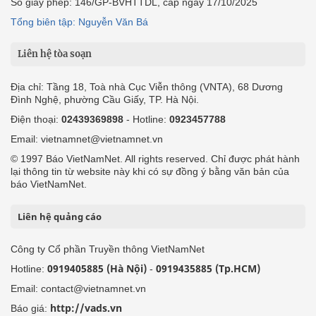
Số giấy phép: 146/GP-BVHTTDL, cấp ngày 17/10/2025
Tổng biên tập: Nguyễn Văn Bá
Liên hệ tòa soạn
Địa chỉ: Tầng 18, Toà nhà Cục Viễn thông (VNTA), 68 Dương
Đình Nghệ, phường Cầu Giấy, TP. Hà Nội.
Điện thoại:
02439369898
- Hotline:
0923457788
Email: vietnamnet@vietnamnet.vn
© 1997 Báo VietNamNet. All rights reserved. Chỉ được phát hành
lại thông tin từ website này khi có sự đồng ý bằng văn bản của
báo VietNamNet.
Liên hệ quảng cáo
Công ty Cổ phần Truyền thông VietNamNet
0919405885 (Hà Nội)
0919435885 (Tp.HCM)
Hotline:
-
Email: contact@vietnamnet.vn
http://vads.vn
Báo giá: