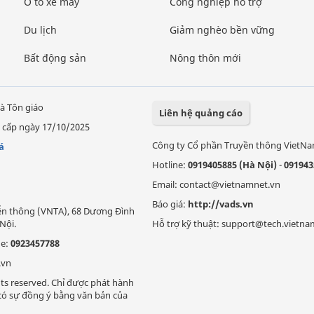
Ô tô xe máy
Công nghiệp hỗ trợ
Du lịch
Giảm nghèo bền vững
Bất động sản
Nông thôn mới
à Tôn giáo
Liên hệ quảng cáo
 cấp ngày 17/10/2025
Công ty Cổ phần Truyền thông VietN
á
Hotline:
0919405885 (Hà Nội)
-
091943
Email: contact@vietnamnet.vn
Báo giá:
http://vads.vn
Viễn thông (VNTA), 68 Dương Đình
Nội.
Hỗ trợ kỹ thuật: support@tech.vietna
ne:
0923457788
.vn
ts reserved. Chỉ được phát hành
i có sự đồng ý bằng văn bản của