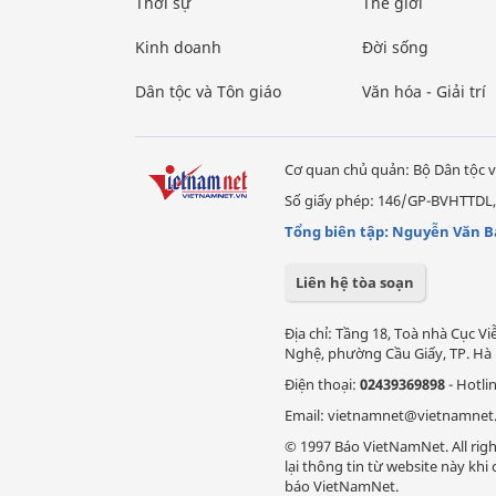
Thời sự
Thế giới
Kinh doanh
Đời sống
Dân tộc và Tôn giáo
Văn hóa - Giải trí
Cơ quan chủ quản: Bộ Dân tộc v
Số giấy phép: 146/GP-BVHTTDL,
Tổng biên tập: Nguyễn Văn B
Liên hệ tòa soạn
Địa chỉ: Tầng 18, Toà nhà Cục 
Nghệ, phường Cầu Giấy, TP. Hà 
Điện thoại:
02439369898
- Hotli
Email: vietnamnet@vietnamnet
© 1997 Báo VietNamNet. All righ
lại thông tin từ website này kh
báo VietNamNet.