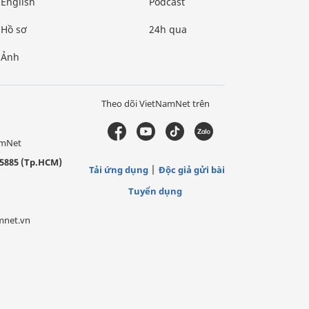
English
Podcast
Hồ sơ
24h qua
Ảnh
Theo dõi VietNamNet trên
amNet
5885 (Tp.HCM)
Tải ứng dụng
Độc giả gửi bài
Tuyển dụng
mnet.vn