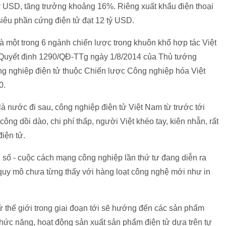
ỷ USD, tăng trưởng khoảng 16%. Riêng xuất khẩu điện thoại
siêu phần cứng điện tử đạt 12 tỷ USD.
 một trong 6 ngành chiến lược trong khuôn khổ hợp tác Việt
 Quyết định 1290/QĐ-TTg ngày 1/8/2014 của Thủ tướng
g nghiệp điện tử thuộc Chiến lược Công nghiệp hóa Việt
0.
nước đi sau, công nghiệp điện tử Việt Nam từ trước tới
ng dồi dào, chi phí thấp, người Việt khéo tay, kiên nhẫn, rất
iện tử.
g số - cuộc cách mạng công nghiệp lần thứ tư đang diễn ra
 quy mô chưa từng thấy với hàng loạt công nghệ mới như in
ử thế giới trong giai đoạn tới sẽ hướng đến các sản phẩm
hức năng, hoạt động sản xuất sản phẩm điện tử dựa trên tự