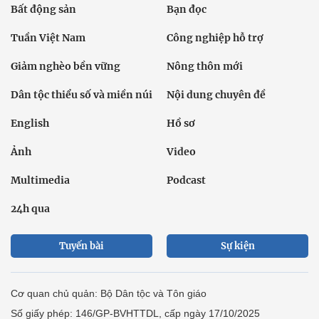
Bất động sản
Bạn đọc
Tuần Việt Nam
Công nghiệp hỗ trợ
Giảm nghèo bền vững
Nông thôn mới
Dân tộc thiểu số và miền núi
Nội dung chuyên đề
English
Hồ sơ
Ảnh
Video
Multimedia
Podcast
24h qua
Tuyến bài
Sự kiện
Cơ quan chủ quản: Bộ Dân tộc và Tôn giáo
Số giấy phép: 146/GP-BVHTTDL, cấp ngày 17/10/2025