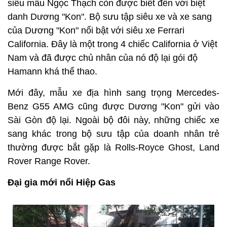
siêu mẫu Ngọc Thạch còn được biết đến với biệt
danh Dương "Kon". Bộ sưu tập siêu xe và xe sang
của Dương "Kon" nổi bật với siêu xe Ferrari
California. Đây là một trong 4 chiếc California ở Việt
Nam và đã được chủ nhân của nó độ lại gói độ
Hamann khá thể thao.
Mới đây, mẫu xe địa hình sang trọng Mercedes-
Benz G55 AMG cũng được Dương "Kon" gửi vào
Sài Gòn độ lại. Ngoài bộ đôi này, những chiếc xe
sang khác trong bộ sưu tập của doanh nhân trẻ
thường được bắt gặp là Rolls-Royce Ghost, Land
Rover Range Rover.
Đại gia mới nổi Hiệp Gas