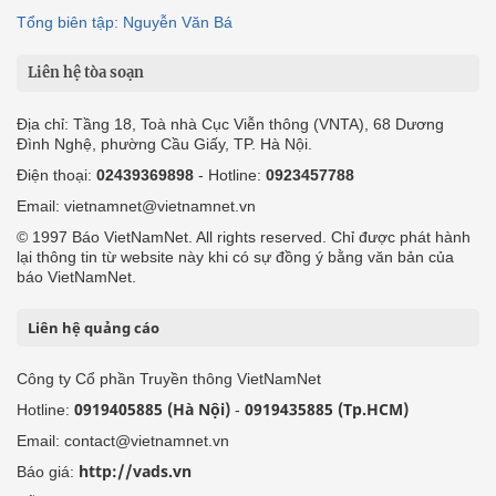
Tổng biên tập: Nguyễn Văn Bá
Liên hệ tòa soạn
Địa chỉ: Tầng 18, Toà nhà Cục Viễn thông (VNTA), 68 Dương
Đình Nghệ, phường Cầu Giấy, TP. Hà Nội.
Điện thoại:
02439369898
- Hotline:
0923457788
Email: vietnamnet@vietnamnet.vn
© 1997 Báo VietNamNet. All rights reserved. Chỉ được phát hành
lại thông tin từ website này khi có sự đồng ý bằng văn bản của
báo VietNamNet.
Liên hệ quảng cáo
Công ty Cổ phần Truyền thông VietNamNet
0919405885 (Hà Nội)
0919435885 (Tp.HCM)
Hotline:
-
Email: contact@vietnamnet.vn
http://vads.vn
Báo giá: