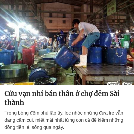
Cửu vạn nhí bán thân ở chợ đêm Sài
thành
Trong bóng đêm phủ lấp ấy, lóc nhóc những đứa trẻ vẫn
đang cặm cụi, miệt mài nhặt từng con cá để kiếm những
đồng tiền lẻ, sống qua ngày.