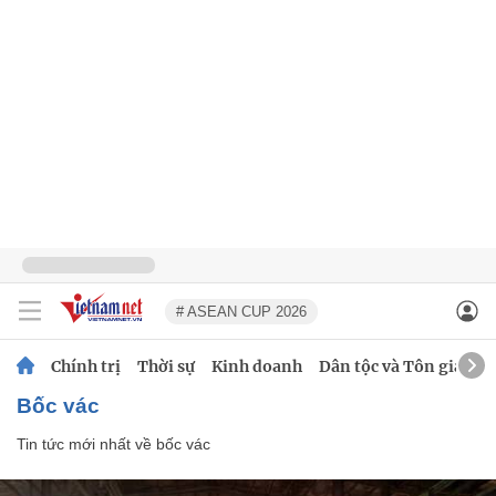
# ASEAN CUP 2026
Chính trị
Thời sự
Kinh doanh
Dân tộc và Tôn giáo
bốc vác
Tin tức mới nhất về
bốc vác