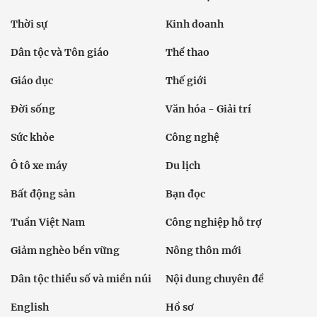
Thời sự
Kinh doanh
Dân tộc và Tôn giáo
Thể thao
Giáo dục
Thế giới
Đời sống
Văn hóa - Giải trí
Sức khỏe
Công nghệ
Ô tô xe máy
Du lịch
Bất động sản
Bạn đọc
Tuần Việt Nam
Công nghiệp hỗ trợ
Giảm nghèo bền vững
Nông thôn mới
Dân tộc thiểu số và miền núi
Nội dung chuyên đề
English
Hồ sơ