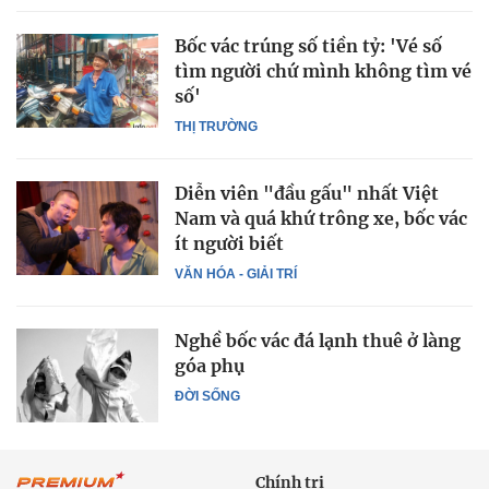
Bốc vác trúng số tiền tỷ: 'Vé số
tìm người chứ mình không tìm vé
số'
THỊ TRƯỜNG
Diễn viên "đầu gấu" nhất Việt
Nam và quá khứ trông xe, bốc vác
ít người biết
VĂN HÓA - GIẢI TRÍ
Nghề bốc vác đá lạnh thuê ở làng
góa phụ
ĐỜI SỐNG
Chính trị