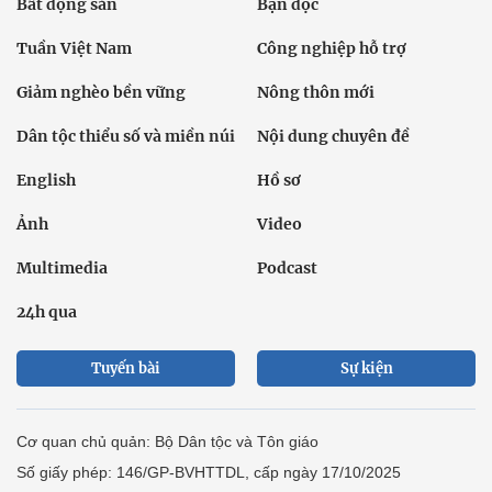
Bất động sản
Bạn đọc
Tuần Việt Nam
Công nghiệp hỗ trợ
Giảm nghèo bền vững
Nông thôn mới
Dân tộc thiểu số và miền núi
Nội dung chuyên đề
English
Hồ sơ
Ảnh
Video
Multimedia
Podcast
24h qua
Tuyến bài
Sự kiện
Cơ quan chủ quản: Bộ Dân tộc và Tôn giáo
Số giấy phép: 146/GP-BVHTTDL, cấp ngày 17/10/2025