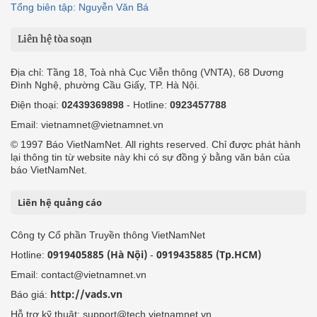
Tổng biên tập: Nguyễn Văn Bá
Liên hệ tòa soạn
Địa chỉ: Tầng 18, Toà nhà Cục Viễn thông (VNTA), 68 Dương
Đình Nghệ, phường Cầu Giấy, TP. Hà Nội.
Điện thoại:
02439369898
- Hotline:
0923457788
Email: vietnamnet@vietnamnet.vn
© 1997 Báo VietNamNet. All rights reserved. Chỉ được phát hành
lại thông tin từ website này khi có sự đồng ý bằng văn bản của
báo VietNamNet.
Liên hệ quảng cáo
Công ty Cổ phần Truyền thông VietNamNet
0919405885 (Hà Nội)
0919435885 (Tp.HCM)
Hotline:
-
Email: contact@vietnamnet.vn
http://vads.vn
Báo giá:
Hỗ trợ kỹ thuật: support@tech.vietnamnet.vn