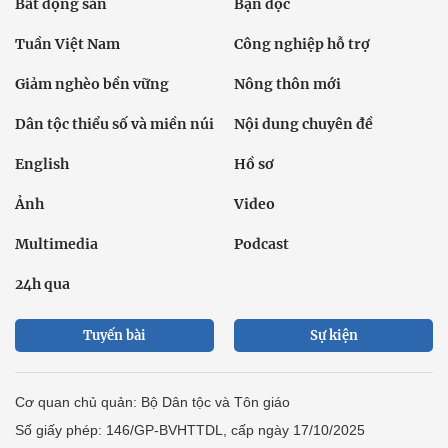
Bất động sản
Bạn đọc
Tuần Việt Nam
Công nghiệp hỗ trợ
Giảm nghèo bền vững
Nông thôn mới
Dân tộc thiểu số và miền núi
Nội dung chuyên đề
English
Hồ sơ
Ảnh
Video
Multimedia
Podcast
24h qua
Tuyến bài
Sự kiện
Cơ quan chủ quản: Bộ Dân tộc và Tôn giáo
Số giấy phép: 146/GP-BVHTTDL, cấp ngày 17/10/2025