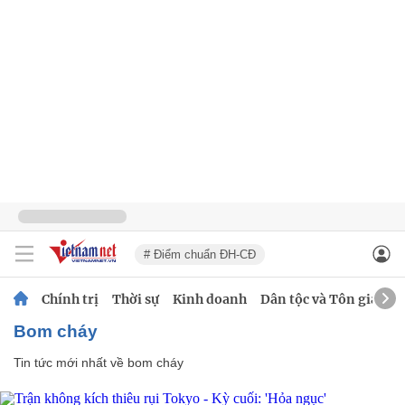
# Điểm chuẩn ĐH-CĐ
Chính trị
Thời sự
Kinh doanh
Dân tộc và Tôn giáo
bom cháy
Tin tức mới nhất về
bom cháy