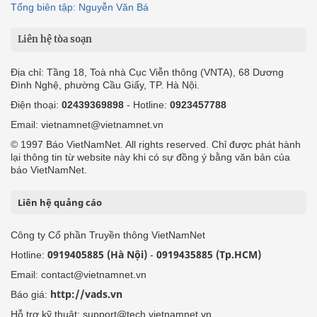
Tổng biên tập: Nguyễn Văn Bá
Liên hệ tòa soạn
Địa chỉ: Tầng 18, Toà nhà Cục Viễn thông (VNTA), 68 Dương
Đình Nghệ, phường Cầu Giấy, TP. Hà Nội.
Điện thoại:
02439369898
- Hotline:
0923457788
Email: vietnamnet@vietnamnet.vn
© 1997 Báo VietNamNet. All rights reserved. Chỉ được phát hành
lại thông tin từ website này khi có sự đồng ý bằng văn bản của
báo VietNamNet.
Liên hệ quảng cáo
Công ty Cổ phần Truyền thông VietNamNet
0919405885 (Hà Nội)
0919435885 (Tp.HCM)
Hotline:
-
Email: contact@vietnamnet.vn
http://vads.vn
Báo giá:
Hỗ trợ kỹ thuật: support@tech.vietnamnet.vn