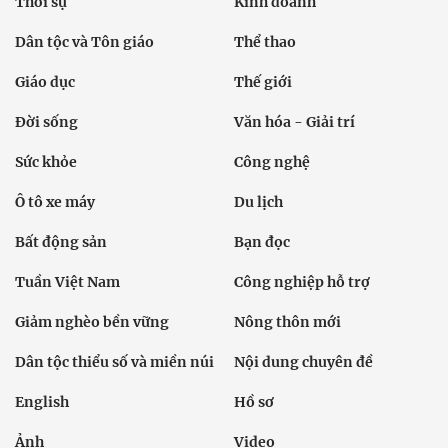
Thời sự
Kinh doanh
Dân tộc và Tôn giáo
Thể thao
Giáo dục
Thế giới
Đời sống
Văn hóa - Giải trí
Sức khỏe
Công nghệ
Ô tô xe máy
Du lịch
Bất động sản
Bạn đọc
Tuần Việt Nam
Công nghiệp hỗ trợ
Giảm nghèo bền vững
Nông thôn mới
Dân tộc thiểu số và miền núi
Nội dung chuyên đề
English
Hồ sơ
Ảnh
Video