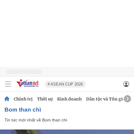
# ASEAN CUP 2026
Chính trị
Thời sự
Kinh doanh
Dân tộc và Tôn giáo
Bom than chì
Tin tức mới nhất về
Bom than chì