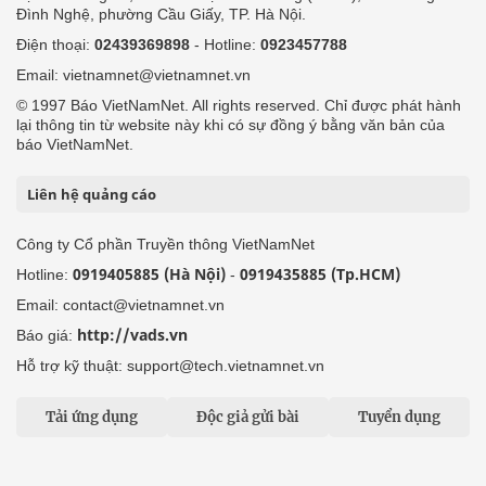
Đình Nghệ, phường Cầu Giấy, TP. Hà Nội.
Điện thoại:
02439369898
- Hotline:
0923457788
Email: vietnamnet@vietnamnet.vn
© 1997 Báo VietNamNet. All rights reserved. Chỉ được phát hành
lại thông tin từ website này khi có sự đồng ý bằng văn bản của
báo VietNamNet.
Liên hệ quảng cáo
Công ty Cổ phần Truyền thông VietNamNet
0919405885 (Hà Nội)
0919435885 (Tp.HCM)
Hotline:
-
Email: contact@vietnamnet.vn
http://vads.vn
Báo giá:
Hỗ trợ kỹ thuật: support@tech.vietnamnet.vn
Tải ứng dụng
Độc giả gửi bài
Tuyển dụng