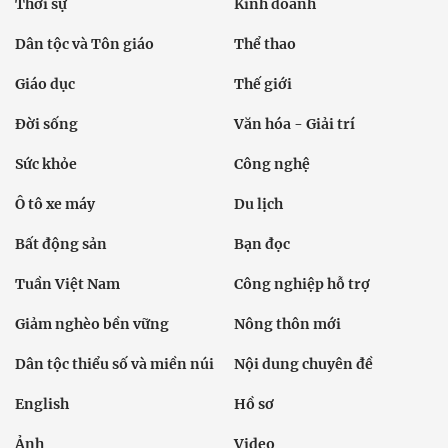
Thời sự
Kinh doanh
Dân tộc và Tôn giáo
Thể thao
Giáo dục
Thế giới
Đời sống
Văn hóa - Giải trí
Sức khỏe
Công nghệ
Ô tô xe máy
Du lịch
Bất động sản
Bạn đọc
Tuần Việt Nam
Công nghiệp hỗ trợ
Giảm nghèo bền vững
Nông thôn mới
Dân tộc thiểu số và miền núi
Nội dung chuyên đề
English
Hồ sơ
Ảnh
Video