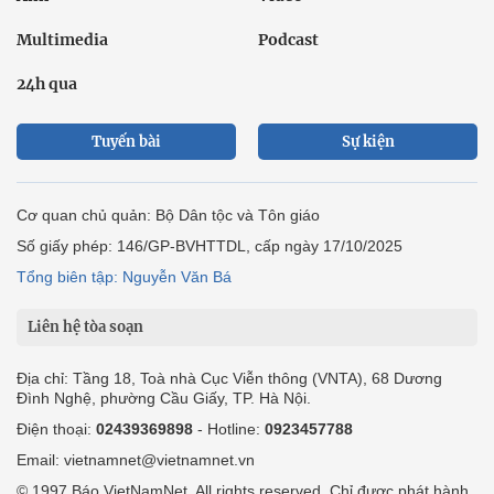
Multimedia
Podcast
24h qua
Tuyến bài
Sự kiện
Cơ quan chủ quản: Bộ Dân tộc và Tôn giáo
Số giấy phép: 146/GP-BVHTTDL, cấp ngày 17/10/2025
Tổng biên tập: Nguyễn Văn Bá
Liên hệ tòa soạn
Địa chỉ: Tầng 18, Toà nhà Cục Viễn thông (VNTA), 68 Dương
Đình Nghệ, phường Cầu Giấy, TP. Hà Nội.
Điện thoại:
02439369898
- Hotline:
0923457788
Email: vietnamnet@vietnamnet.vn
© 1997 Báo VietNamNet. All rights reserved. Chỉ được phát hành