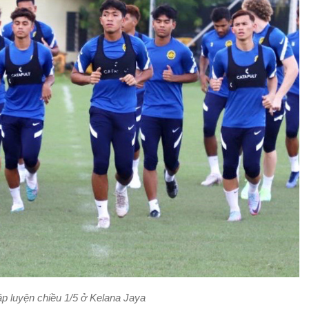
p luyện chiều 1/5 ở Kelana Jaya