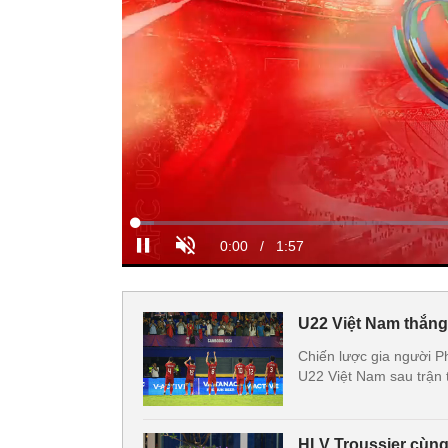
U22 Việt Nam thắng
Chiến lược gia người P
U22 Việt Nam sau trận 
HLV Troussier cùng