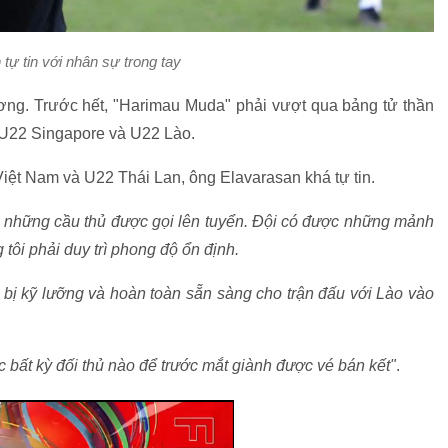
tự tin với nhân sự trong tay
ơng. Trước hết, "Harimau Muda" phải vượt qua bảng tử thần
 U22 Singapore và U22 Lào.
iệt Nam và U22 Thái Lan, ông Elavarasan khá tự tin.
ho những cầu thủ được gọi lên tuyển. Đội có được những mảnh
ôi phải duy trì phong độ ổn định.
 bị kỹ lưỡng và hoàn toàn sẵn sàng cho trận đấu với Lào vào
bất kỳ đối thủ nào để trước mắt giành được vé bán kết"
.