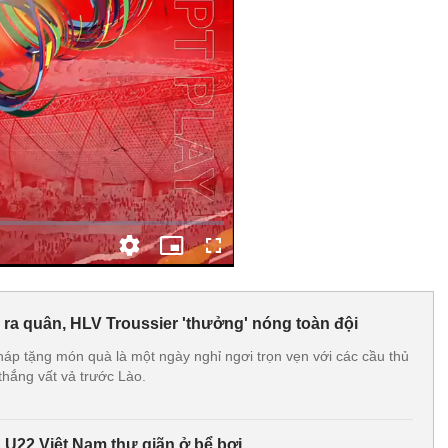
 ra quân, HLV Troussier 'thưởng' nóng toàn đội
háp tặng món quà là một ngày nghỉ ngơi trọn vẹn với các cầu thủ
thắng vất vả trước Lào.
 U22 Việt Nam thư giãn ở bể bơi