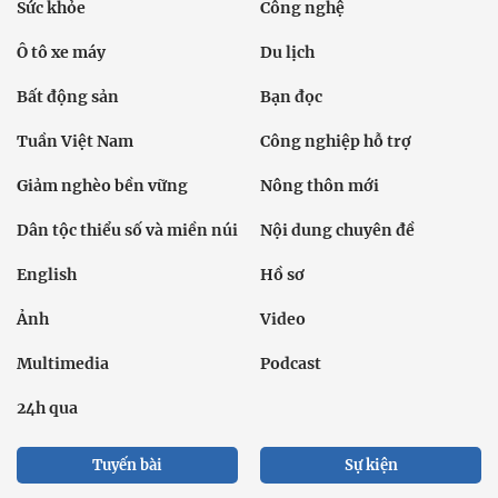
Sức khỏe
Công nghệ
Ô tô xe máy
Du lịch
Bất động sản
Bạn đọc
Tuần Việt Nam
Công nghiệp hỗ trợ
Giảm nghèo bền vững
Nông thôn mới
Dân tộc thiểu số và miền núi
Nội dung chuyên đề
English
Hồ sơ
Ảnh
Video
Multimedia
Podcast
24h qua
Tuyến bài
Sự kiện