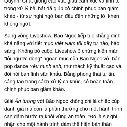
Quỳnh. Chất giọng cao vút, giàu cảm xúc và tinh tế
trong xử lý bài hát đã giúp cô chinh phục ban giám
khảo - từ sự nghi ngờ ban đầu đến những lời khen
không ngớt.
Sang vòng Liveshow, Bão Ngọc tiếp tục khẳng định
khả năng với tiết mục
Việt Nam tôi
đầy tự hào, hào
sảng. Không bỏ cuộc, Liveshow 3 chứng kiến màn
“lội ngược dòng” ngoạn mục của Bão Ngọc với bản
pop dance
Yêu mình anh,
thử thách kỹ thuật cao và
đòi hỏi bản lĩnh sân khấu. Bằng phong thái tự tin,
sáng tạo trong cách xử lý ca khúc, cô hoàn toàn
chinh phục ban giám khảo.
Giải
Ấn tượng
với Bão Ngọc không chỉ là chiếc cúp
danh giá mà còn là phần thưởng cho một hành trình
can đảm bước ra khỏi vùng an toàn. "Đó là sự ghi
nhận cho một hành trình dám thể hiện bản thân