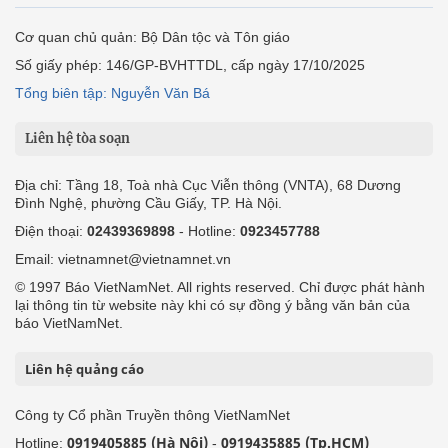
Cơ quan chủ quản: Bộ Dân tộc và Tôn giáo
Số giấy phép: 146/GP-BVHTTDL, cấp ngày 17/10/2025
Tổng biên tập: Nguyễn Văn Bá
Liên hệ tòa soạn
Địa chỉ: Tầng 18, Toà nhà Cục Viễn thông (VNTA), 68 Dương
Đình Nghệ, phường Cầu Giấy, TP. Hà Nội.
Điện thoại:
02439369898
- Hotline:
0923457788
Email: vietnamnet@vietnamnet.vn
© 1997 Báo VietNamNet. All rights reserved. Chỉ được phát hành
lại thông tin từ website này khi có sự đồng ý bằng văn bản của
báo VietNamNet.
Liên hệ quảng cáo
Công ty Cổ phần Truyền thông VietNamNet
0919405885 (Hà Nội)
0919435885 (Tp.HCM)
Hotline:
-