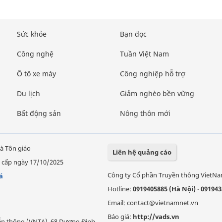
Sức khỏe
Bạn đọc
Công nghệ
Tuần Việt Nam
Ô tô xe máy
Công nghiệp hỗ trợ
Du lịch
Giảm nghèo bền vững
Bất động sản
Nông thôn mới
à Tôn giáo
Liên hệ quảng cáo
 cấp ngày 17/10/2025
Công ty Cổ phần Truyền thông VietN
á
Hotline:
0919405885 (Hà Nội)
-
091943
Email: contact@vietnamnet.vn
Báo giá:
http://vads.vn
Viễn thông (VNTA), 68 Dương Đình