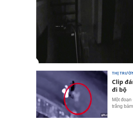
THỊ TRƯỜ
Clip đ
đi bộ
Một đoạn 
trắng bám