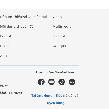
Dân tộc thiểu số và miền núi
Video
Nội dung chuyên đề
Multimedia
English
Podcast
Hồ sơ
24h qua
Ảnh
Theo dõi VietNamNet trên
amNet
5885 (Tp.HCM)
Tải ứng dụng
Độc giả gửi bài
Tuyển dụng