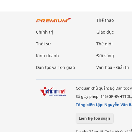
Thể thao
Chính trị
Giáo dục
Thời sự
Thế giới
Kinh doanh
Đời sống
Dân tộc và Tôn giáo
Văn hóa - Giải trí
Cơ quan chủ quản: Bộ Dân tộc v
Số giấy phép: 146/GP-BVHTTDL,
Tổng biên tập: Nguyễn Văn B
Liên hệ tòa soạn
Địa chỉ: Tầng 18, Toà nhà Cục 