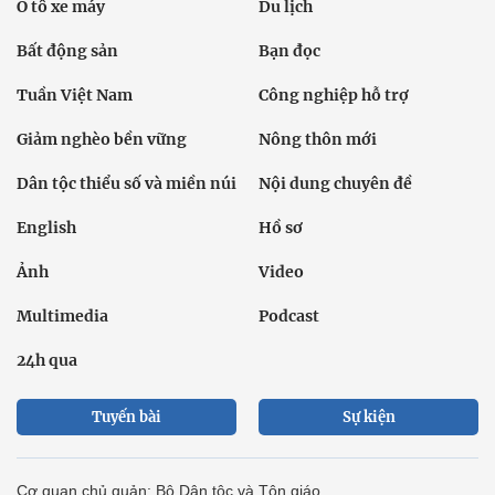
Ô tô xe máy
Du lịch
Bất động sản
Bạn đọc
Tuần Việt Nam
Công nghiệp hỗ trợ
Giảm nghèo bền vững
Nông thôn mới
Dân tộc thiểu số và miền núi
Nội dung chuyên đề
English
Hồ sơ
Ảnh
Video
Multimedia
Podcast
24h qua
Tuyến bài
Sự kiện
Cơ quan chủ quản: Bộ Dân tộc và Tôn giáo