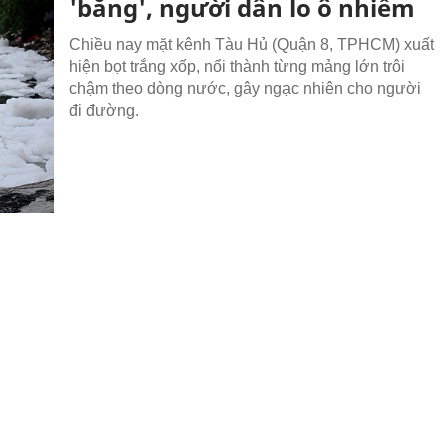
'băng', người dân lo ô nhiễm
Chiều nay mặt kênh Tàu Hủ (Quận 8, TPHCM) xuất
hiện bọt trắng xốp, nổi thành từng mảng lớn trôi
chậm theo dòng nước, gây ngạc nhiên cho người
đi đường.