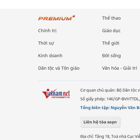
Thể thao
Chính trị
Giáo dục
Thời sự
Thế giới
Kinh doanh
Đời sống
Dân tộc và Tôn giáo
Văn hóa - Giải trí
Cơ quan chủ quản: Bộ Dân tộc v
Số giấy phép: 146/GP-BVHTTDL,
Tổng biên tập: Nguyễn Văn B
Liên hệ tòa soạn
Địa chỉ: Tầng 18, Toà nhà Cục 