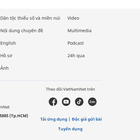
Dân tộc thiểu số và miền núi
Video
Nội dung chuyên đề
Multimedia
English
Podcast
Hồ sơ
24h qua
Ảnh
Theo dõi VietNamNet trên
amNet
5885 (Tp.HCM)
Tải ứng dụng
Độc giả gửi bài
Tuyển dụng