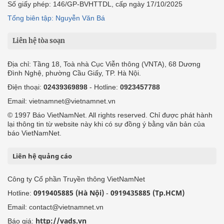
Số giấy phép: 146/GP-BVHTTDL, cấp ngày 17/10/2025
Tổng biên tập: Nguyễn Văn Bá
Liên hệ tòa soạn
Địa chỉ: Tầng 18, Toà nhà Cục Viễn thông (VNTA), 68 Dương
Đình Nghệ, phường Cầu Giấy, TP. Hà Nội.
Điện thoại:
02439369898
- Hotline:
0923457788
Email: vietnamnet@vietnamnet.vn
© 1997 Báo VietNamNet. All rights reserved. Chỉ được phát hành
lại thông tin từ website này khi có sự đồng ý bằng văn bản của
báo VietNamNet.
Liên hệ quảng cáo
Công ty Cổ phần Truyền thông VietNamNet
0919405885 (Hà Nội)
0919435885 (Tp.HCM)
Hotline:
-
Email: contact@vietnamnet.vn
http://vads.vn
Báo giá: