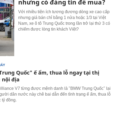
nhưng có đáng tin để mua?
Với nhiều tiện ích tương đương dòng xe cao cấp
nhưng giá bán chỉ bằng 1 nửa hoặc 1/3 tại Việt
Nam, xe ô tô Trung Quốc trong lần trở lại thứ 3 có
chiếm được lòng tin khách Việt?
MÁY
rung Quốc" ế ẩm, thua lỗ ngay tại thị
 nội địa
illiance V7 từng được mệnh danh là "BMW Trung Quốc" lại
người dân nước này chê bai dẫn đến tình trạng ế ẩm, thua lỗ
 tỷ đồng.