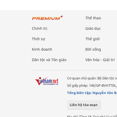
Thể thao
Chính trị
Giáo dục
Thời sự
Thế giới
Kinh doanh
Đời sống
Dân tộc và Tôn giáo
Văn hóa - Giải trí
Cơ quan chủ quản: Bộ Dân tộc v
Số giấy phép: 146/GP-BVHTTDL,
Tổng biên tập: Nguyễn Văn B
Liên hệ tòa soạn
Địa chỉ: Tầng 18, Toà nhà Cục 