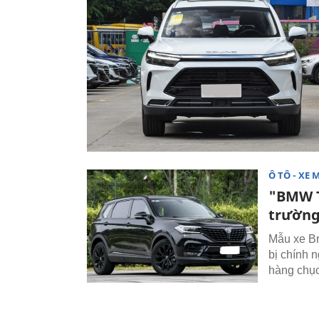
Ô TÔ - XE 
"BMW T
trường
Mẫu xe Br
bị chính 
hàng chục