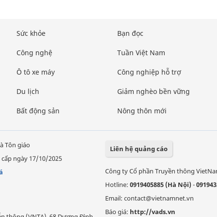
Sức khỏe
Bạn đọc
Công nghệ
Tuần Việt Nam
Ô tô xe máy
Công nghiệp hỗ trợ
Du lịch
Giảm nghèo bền vững
Bất động sản
Nông thôn mới
à Tôn giáo
Liên hệ quảng cáo
 cấp ngày 17/10/2025
Công ty Cổ phần Truyền thông VietN
á
Hotline:
0919405885 (Hà Nội)
-
091943
Email: contact@vietnamnet.vn
Báo giá:
http://vads.vn
Viễn thông (VNTA), 68 Dương Đình