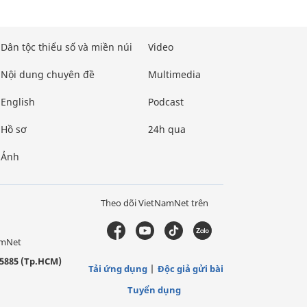
Dân tộc thiểu số và miền núi
Video
Nội dung chuyên đề
Multimedia
English
Podcast
Hồ sơ
24h qua
Ảnh
Theo dõi VietNamNet trên
amNet
5885 (Tp.HCM)
Tải ứng dụng
Độc giả gửi bài
Tuyển dụng