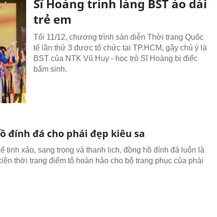
Sĩ Hoàng trình làng BST áo dài
trẻ em
Tối 11/12, chương trình sàn diễn Thời trang Quốc
tế lần thứ 3 được tổ chức tại TP.HCM, gây chú ý là
BST của NTK Vũ Huy - học trò Sĩ Hoàng bị điếc
bẩm sinh.
ồ đính đá cho phái đẹp kiêu sa
kế tinh xảo, sang trọng và thanh lịch, đồng hồ đính đá luôn là
iện thời trang điểm tô hoàn hảo cho bộ trang phục của phái