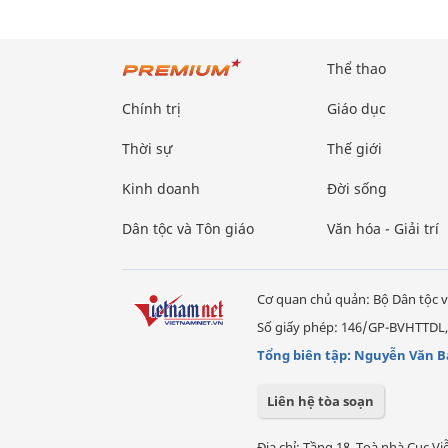
Thể thao
Chính trị
Giáo dục
Thời sự
Thế giới
Kinh doanh
Đời sống
Dân tộc và Tôn giáo
Văn hóa - Giải trí
Cơ quan chủ quản: Bộ Dân tộc v
Số giấy phép: 146/GP-BVHTTDL,
Tổng biên tập: Nguyễn Văn B
Liên hệ tòa soạn
Địa chỉ: Tầng 18, Toà nhà Cục 