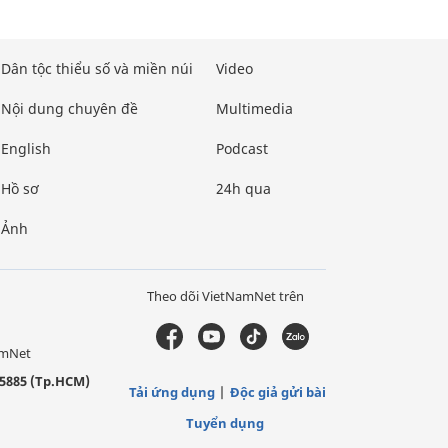
Dân tộc thiểu số và miền núi
Video
Nội dung chuyên đề
Multimedia
English
Podcast
Hồ sơ
24h qua
Ảnh
Theo dõi VietNamNet trên
amNet
5885 (Tp.HCM)
Tải ứng dụng
Độc giả gửi bài
Tuyển dụng