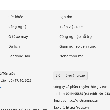
Sức khỏe
Bạn đọc
Công nghệ
Tuần Việt Nam
Ô tô xe máy
Công nghiệp hỗ trợ
Du lịch
Giảm nghèo bền vững
Bất động sản
Nông thôn mới
à Tôn giáo
Liên hệ quảng cáo
 cấp ngày 17/10/2025
Công ty Cổ phần Truyền thông VietN
á
Hotline:
0919405885 (Hà Nội)
-
091943
Email: contact@vietnamnet.vn
Báo giá:
http://vads.vn
Viễn thông (VNTA), 68 Dương Đình