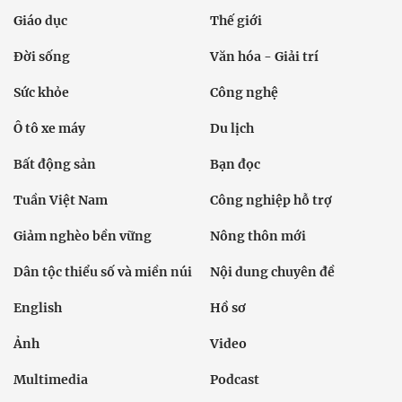
Giáo dục
Thế giới
Đời sống
Văn hóa - Giải trí
Sức khỏe
Công nghệ
Ô tô xe máy
Du lịch
Bất động sản
Bạn đọc
Tuần Việt Nam
Công nghiệp hỗ trợ
Giảm nghèo bền vững
Nông thôn mới
Dân tộc thiểu số và miền núi
Nội dung chuyên đề
English
Hồ sơ
Ảnh
Video
Multimedia
Podcast