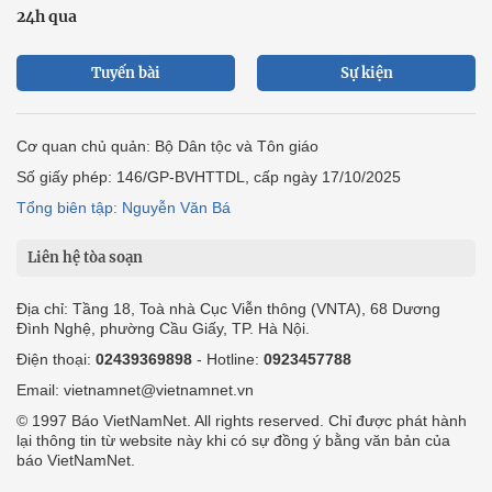
24h qua
Tuyến bài
Sự kiện
Cơ quan chủ quản: Bộ Dân tộc và Tôn giáo
Số giấy phép: 146/GP-BVHTTDL, cấp ngày 17/10/2025
Tổng biên tập: Nguyễn Văn Bá
Liên hệ tòa soạn
Địa chỉ: Tầng 18, Toà nhà Cục Viễn thông (VNTA), 68 Dương
Đình Nghệ, phường Cầu Giấy, TP. Hà Nội.
Điện thoại:
02439369898
- Hotline:
0923457788
Email: vietnamnet@vietnamnet.vn
© 1997 Báo VietNamNet. All rights reserved. Chỉ được phát hành
lại thông tin từ website này khi có sự đồng ý bằng văn bản của
báo VietNamNet.