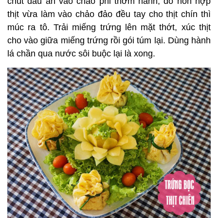
chút dầu ăn vào chảo phi thơm hành, đổ hỗn hợp
thịt vừa làm vào chảo đảo đều tay cho thịt chín thì
múc ra tô. Trải miếng trứng lên mặt thớt, xúc thịt
cho vào giữa miếng trứng rồi gói túm lại. Dùng hành
lá chần qua nước sôi buộc lại là xong.