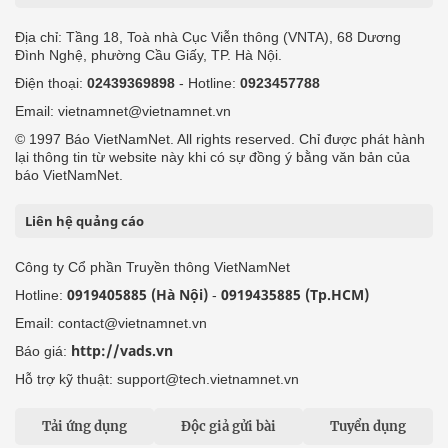
Địa chỉ: Tầng 18, Toà nhà Cục Viễn thông (VNTA), 68 Dương
Đình Nghệ, phường Cầu Giấy, TP. Hà Nội.
Điện thoại:
02439369898
- Hotline:
0923457788
Email: vietnamnet@vietnamnet.vn
© 1997 Báo VietNamNet. All rights reserved. Chỉ được phát hành
lại thông tin từ website này khi có sự đồng ý bằng văn bản của
báo VietNamNet.
Liên hệ quảng cáo
Công ty Cổ phần Truyền thông VietNamNet
0919405885 (Hà Nội)
0919435885 (Tp.HCM)
Hotline:
-
Email: contact@vietnamnet.vn
http://vads.vn
Báo giá:
Hỗ trợ kỹ thuật: support@tech.vietnamnet.vn
Tải ứng dụng
Độc giả gửi bài
Tuyển dụng