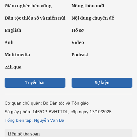
Giảm nghèo bền vững
Nông thôn mới
Dân tộc thiểu số và miền núi
Nội dung chuyên đề
English
Hồ sơ
Ảnh
Video
Multimedia
Podcast
24h qua
Tuyến bài
Sự kiện
Cơ quan chủ quản: Bộ Dân tộc và Tôn giáo
Số giấy phép: 146/GP-BVHTTDL, cấp ngày 17/10/2025
Tổng biên tập: Nguyễn Văn Bá
Liên hệ tòa soạn