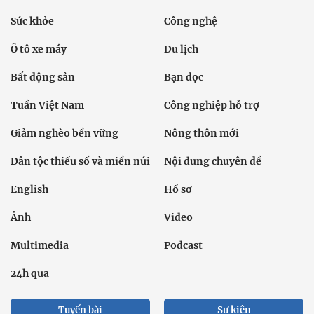
Sức khỏe
Công nghệ
Ô tô xe máy
Du lịch
Bất động sản
Bạn đọc
Tuần Việt Nam
Công nghiệp hỗ trợ
Giảm nghèo bền vững
Nông thôn mới
Dân tộc thiểu số và miền núi
Nội dung chuyên đề
English
Hồ sơ
Ảnh
Video
Multimedia
Podcast
24h qua
Tuyến bài
Sự kiện