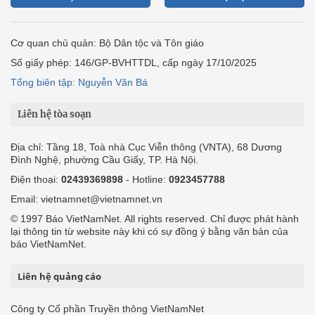
Cơ quan chủ quản: Bộ Dân tộc và Tôn giáo
Số giấy phép: 146/GP-BVHTTDL, cấp ngày 17/10/2025
Tổng biên tập: Nguyễn Văn Bá
Liên hệ tòa soạn
Địa chỉ: Tầng 18, Toà nhà Cục Viễn thông (VNTA), 68 Dương
Đình Nghệ, phường Cầu Giấy, TP. Hà Nội.
Điện thoại:
02439369898
- Hotline:
0923457788
Email: vietnamnet@vietnamnet.vn
© 1997 Báo VietNamNet. All rights reserved. Chỉ được phát hành
lại thông tin từ website này khi có sự đồng ý bằng văn bản của
báo VietNamNet.
Liên hệ quảng cáo
Công ty Cổ phần Truyền thông VietNamNet