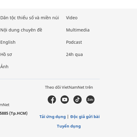
Dân tộc thiểu số và miền núi
Video
Nội dung chuyên đề
Multimedia
English
Podcast
Hồ sơ
24h qua
Ảnh
Theo dõi VietNamNet trên
amNet
5885 (Tp.HCM)
Tải ứng dụng
Độc giả gửi bài
Tuyển dụng