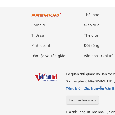
Thể thao
Chính trị
Giáo dục
Thời sự
Thế giới
Kinh doanh
Đời sống
Dân tộc và Tôn giáo
Văn hóa - Giải trí
Cơ quan chủ quản: Bộ Dân tộc v
Số giấy phép: 146/GP-BVHTTDL,
Tổng biên tập: Nguyễn Văn B
Liên hệ tòa soạn
Địa chỉ: Tầng 18, Toà nhà Cục 