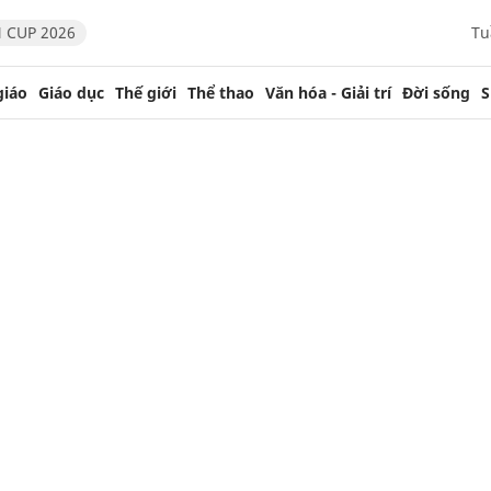
 CUP 2026
Tu
giáo
Giáo dục
Thế giới
Thể thao
Văn hóa - Giải trí
Đời sống
S