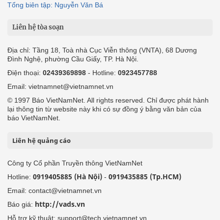
Tổng biên tập: Nguyễn Văn Bá
Liên hệ tòa soạn
Địa chỉ: Tầng 18, Toà nhà Cục Viễn thông (VNTA), 68 Dương
Đình Nghệ, phường Cầu Giấy, TP. Hà Nội.
Điện thoại:
02439369898
- Hotline:
0923457788
Email: vietnamnet@vietnamnet.vn
© 1997 Báo VietNamNet. All rights reserved. Chỉ được phát hành
lại thông tin từ website này khi có sự đồng ý bằng văn bản của
báo VietNamNet.
Liên hệ quảng cáo
Công ty Cổ phần Truyền thông VietNamNet
0919405885 (Hà Nội)
0919435885 (Tp.HCM)
Hotline:
-
Email: contact@vietnamnet.vn
http://vads.vn
Báo giá:
Hỗ trợ kỹ thuật: support@tech.vietnamnet.vn