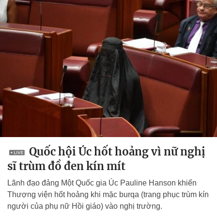
Quốc hội Úc hốt hoảng vì nữ nghị
sĩ trùm đồ đen kín mít
Lãnh đạo đảng Một Quốc gia Úc Pauline Hanson khiến
Thượng viện hốt hoảng khi mặc burqa (trang phục trùm kín
người của phụ nữ Hồi giáo) vào nghị trường.