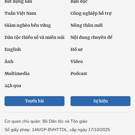
Bất động sản
Bạn đọc
Tuần Việt Nam
Công nghiệp hỗ trợ
Giảm nghèo bền vững
Nông thôn mới
Dân tộc thiểu số và miền núi
Nội dung chuyên đề
English
Hồ sơ
Ảnh
Video
Multimedia
Podcast
24h qua
Tuyến bài
Sự kiện
Cơ quan chủ quản: Bộ Dân tộc và Tôn giáo
Số giấy phép: 146/GP-BVHTTDL, cấp ngày 17/10/2025