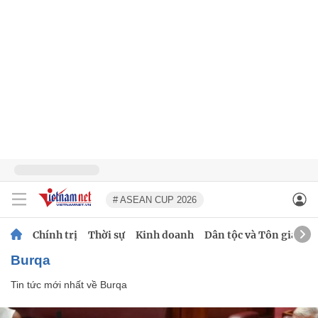
# ASEAN CUP 2026
Chính trị
Thời sự
Kinh doanh
Dân tộc và Tôn giáo
Burqa
Tin tức mới nhất về
Burqa