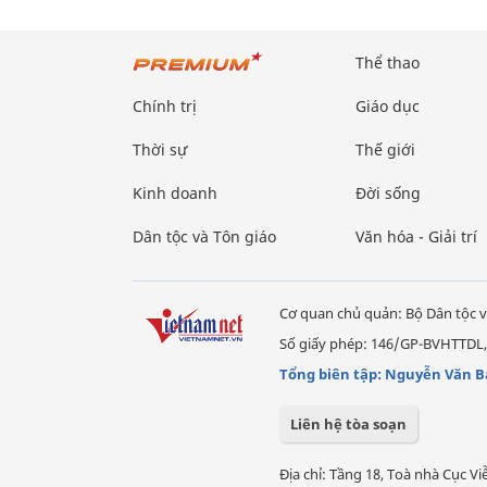
Thể thao
Chính trị
Giáo dục
Thời sự
Thế giới
Kinh doanh
Đời sống
Dân tộc và Tôn giáo
Văn hóa - Giải trí
Cơ quan chủ quản: Bộ Dân tộc v
Số giấy phép: 146/GP-BVHTTDL,
Tổng biên tập: Nguyễn Văn B
Liên hệ tòa soạn
Địa chỉ: Tầng 18, Toà nhà Cục 