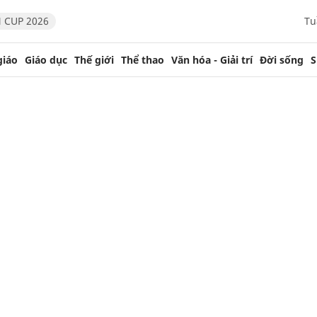
 CUP 2026
Tu
giáo
Giáo dục
Thế giới
Thể thao
Văn hóa - Giải trí
Đời sống
S