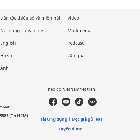
Dân tộc thiểu số và miền núi
Video
Nội dung chuyên đề
Multimedia
English
Podcast
Hồ sơ
24h qua
Ảnh
Theo dõi VietNamNet trên
amNet
5885 (Tp.HCM)
Tải ứng dụng
Độc giả gửi bài
Tuyển dụng