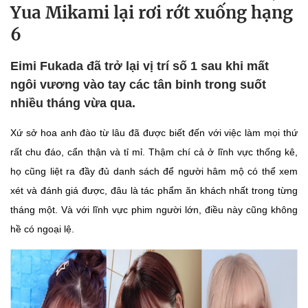
Yua Mikami lại rơi rớt xuống hạng
6
Eimi Fukada đã trở lại vị trí số 1 sau khi mất
ngôi vương vào tay các tân binh trong suốt
nhiều tháng vừa qua.
Xứ sở hoa anh đào từ lâu đã được biết đến với việc làm mọi thứ
rất chu đáo, cẩn thận và tỉ mỉ. Thậm chí cả ở lĩnh vực thống kê,
họ cũng liệt ra đầy đủ danh sách để người hâm mộ có thể xem
xét và đánh giá được, đâu là tác phẩm ăn khách nhất trong từng
tháng một. Và với lĩnh vực phim người lớn, điều này cũng không
hề có ngoại lệ.