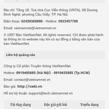
Địa chỉ: Tầng 18, Toà nhà Cục Viễn thông (VNTA), 68 Dương
Đình Nghệ, phường Cầu Giấy, TP. Hà Nội.
Điện thoại:
02439369898
- Hotline:
0923457788
Email: vietnamnet@vietnamnet.vn
© 1997 Báo VietNamNet. All rights reserved. Chỉ được phát hành
lại thông tin từ website này khi có sự đồng ý bằng văn bản của
báo VietNamNet.
Liên hệ quảng cáo
Công ty Cổ phần Truyền thông VietNamNet
0919405885 (Hà Nội)
0919435885 (Tp.HCM)
Hotline:
-
Email: contact@vietnamnet.vn
http://vads.vn
Báo giá:
Hỗ trợ kỹ thuật: support@tech.vietnamnet.vn
Tải ứng dụng
Độc giả gửi bài
Tuyển dụng