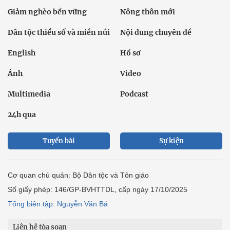
Giảm nghèo bền vững
Nông thôn mới
Dân tộc thiểu số và miền núi
Nội dung chuyên đề
English
Hồ sơ
Ảnh
Video
Multimedia
Podcast
24h qua
Tuyến bài
Sự kiện
Cơ quan chủ quản: Bộ Dân tộc và Tôn giáo
Số giấy phép: 146/GP-BVHTTDL, cấp ngày 17/10/2025
Tổng biên tập: Nguyễn Văn Bá
Liên hệ tòa soạn