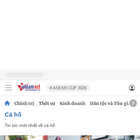
# ASEAN CUP 2026
Chính trị
Thời sự
Kinh doanh
Dân tộc và Tôn giáo
cá hố
Tin tức mới nhất về
cá hố