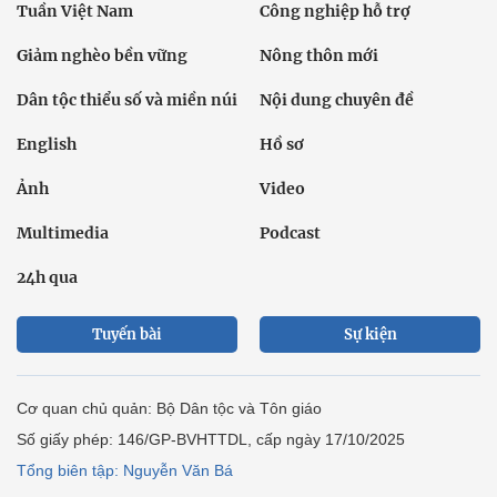
Tuần Việt Nam
Công nghiệp hỗ trợ
Giảm nghèo bền vững
Nông thôn mới
Dân tộc thiểu số và miền núi
Nội dung chuyên đề
English
Hồ sơ
Ảnh
Video
Multimedia
Podcast
24h qua
Tuyến bài
Sự kiện
Cơ quan chủ quản: Bộ Dân tộc và Tôn giáo
Số giấy phép: 146/GP-BVHTTDL, cấp ngày 17/10/2025
Tổng biên tập: Nguyễn Văn Bá