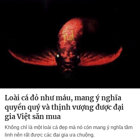
Loài cá đỏ như máu, mang ý nghĩa
quyền quý và thịnh vượng được đại
gia Việt săn mua
Không chỉ là một loài cá đẹp mà nó còn mang ý nghĩa tâm
linh nên rất được các đại gia ưa chuộng.