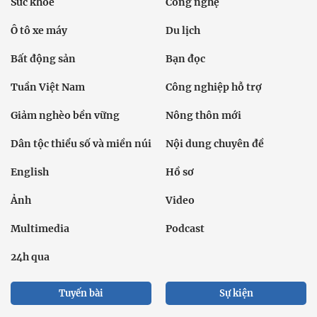
Sức khỏe
Công nghệ
Ô tô xe máy
Du lịch
Bất động sản
Bạn đọc
Tuần Việt Nam
Công nghiệp hỗ trợ
Giảm nghèo bền vững
Nông thôn mới
Dân tộc thiểu số và miền núi
Nội dung chuyên đề
English
Hồ sơ
Ảnh
Video
Multimedia
Podcast
24h qua
Tuyến bài
Sự kiện